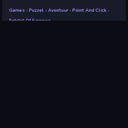
Games
Puzzel
Avontuur
Point And Click
»
»
»
»
Exhibit Of Sorrows
Exhibit of Sorrows
Ontwikkelaar
Maxim Tsai
Beoordeling
(
op basis van de afgelopen 6
9,3
maanden
)
Gepubliceerd
april 2022
Laatst bijgewerkt
december 2024
Game-engine
HTML5
Platformen
Browser (desktop, mobiel,
tablet), CrazyGames-app (iOS,
Android)
Oriëntatie
Landscape