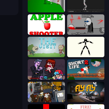
Die In Style
Skeleton Simulator
Apple Shooter
Madness Deathwish
The Visit
Stick Animator
Friday Night Funkin'
Short Life 2
Foreign Creature 2
Fly for Fly