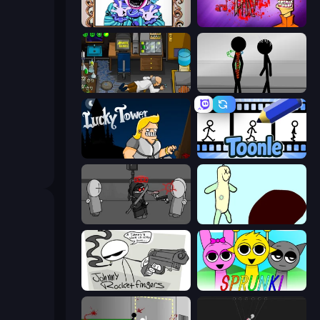
Exhibit of Sorrows
Load Up and Kill
Foreign Creature
Stick Figure Penalty 2
Lucky Tower
Toonle
Madness Project Nexus
Doodieman Voodoo
Johnny Rocketfingers
Sprunki