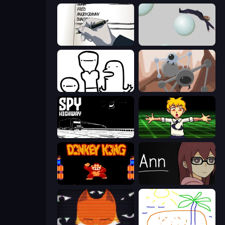
Death Note Type
Bush Ragdoll
I Don't Even Know
Tri-Achnid
Spy Highway
Chainsaw Dance
Donkey Kong Returns
Ann