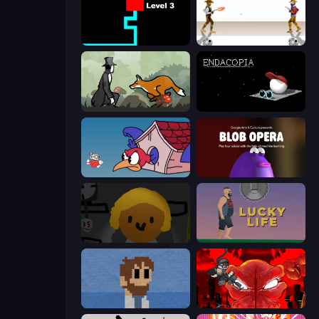
Scary Maze
Gunblood
The Illusionist's Dream
Endacopia
Cuphead
Blob Opera
Seven Days in Purgatory
Lucky Life
One Chance
Madness Accelerant