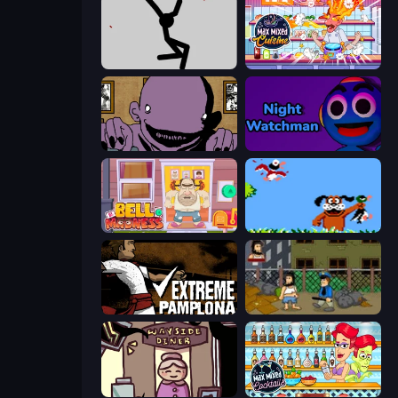
Rag Doll
Max Mixed Cuisine
The Owner Is Dead
Night Watchman
Bell Madness
Duck Hunt
Extreme Pamplona
Hobo
Diner in the Storm
Max Mixed Cocktails