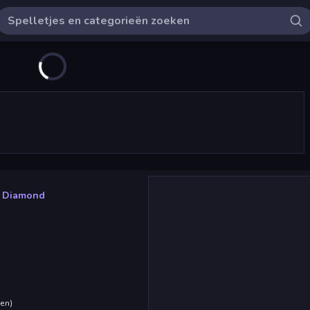
e Diamond
den
)