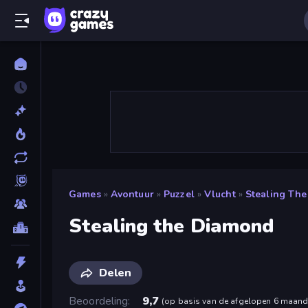
Games
»
Avontuur
»
Puzzel
»
Vlucht
»
Stealing Th
Stealing the Diamond
Delen
Beoordeling
9,7
(
op basis van de afgelopen 6 maan