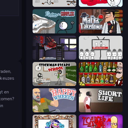
Escaping the Prison
Infiltrating the Airship
Fleeing the Complex
Mafia Takedown
The Visitor
We Become What We Behold
raden,
 keuzes
Stickman Escape School
Bartender The Right Mix
gt en
e komen?
in
Happy Wheels
Short Life