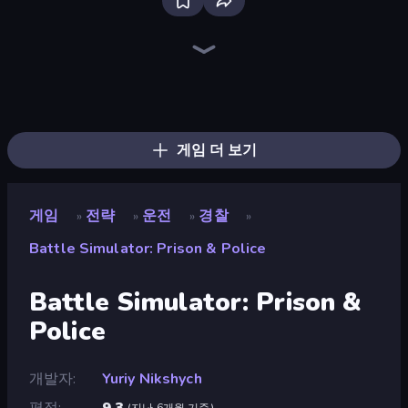
Bloxd.io
Ragdoll Archers
EvoWars.io
Piece of Cake: Merge and Bake
Veck.io
Racing Limits
Traffic Rider
Mahjongg Solitaire
Screw Out: Bolts and Nuts
Words of Wonders
Piles of Mahjong
Designville: Merge & Design
Miniblox
Space Waves
Stickman Clash
SkillWarz
Fortzone Battle Royale
Arrow Escape
게임 더 보기
게임
전략
운전
경찰
»
»
»
»
Battle Simulator: Prison & Police
Battle Simulator: Prison &
Police
개발자
Yuriy Nikshych
평점
9.3
(
지난 6개월 기준
)