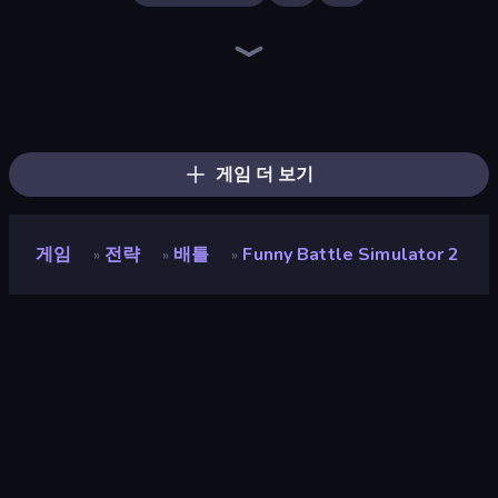
War the Knights
Funny Battle Simulator
Gladiator Fights
Space Wars Battleground
Redcoats.io
Funny Shooter - Destroy All
Funny Shooter 2
Street Fighter Simulator
Horseback Survival
Gravity Arena Shooter
Ships 3D
Eternal Siege
Overtitans: Destroyers of Worlds
Fight Arena Online
Immortal: Dark Slayer
Medieval Battle 2P
Time Shooter 3: SWAT
Age Of War
게임 더 보기
게임
전략
배틀
Funny Battle Simulator 2
»
»
»
Funny Battle Simulator 2
개발자
GoGoMan
평점
9.2
(
지난 6개월 기준
)
출시
2022년 3월
마지막 업데이트
2024년 11월