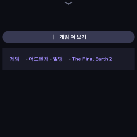
Sandbox: Particle World
Sandbox World: Sand Art
Dig out of Prison
The Cat in Yellow
Heroes Assemble
Mini Mine
Noob Miner 2: Escape From Prison
Magic World
Horror Tale
Pocket Zone
Dead Land: Survival
Skyland Survive With Noob!
OneBit Adventure
Cup Heroes
Firestone – Idle Clicker Online RPG
Knight Hero 2 Revenge Idle RPG
Rumble Heroes
Spirit Wars
게임 더 보기
게임
어드벤처
빌딩
The Final Earth 2
»
»
»
The Final Earth 2
개발자
Florian van Strien
평점
9.5
(
지난 6개월 기준
)
출시
2020년 6월
마지막 업데이트
2022년 10월
게임 엔진
HTML5