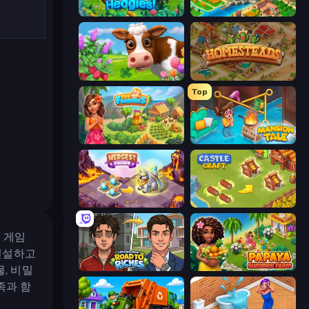
Hedgies
Empire City
Country Life Meadows
Homesteads: Dream Farm
Top
The Farmers
Mansion Tale: Merge Secrets
Mergest Kingdom
Castle Craft
처 게임
 건설하고
Life Simulator: Road to Riches
Papaya Summer Farm
, 비밀
족과 함