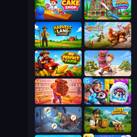
My Cake Shop
Home Makeover Cleaning Game
Harvest Land Tycoon
Infinity Kingdom
My Perfect Farm
Donut Place
Candy Packing Store
Captain Blast
Merge Haven
Lost Adventure