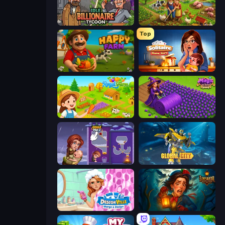
Idle Billionaire Tycoon
Farm Life
Top
Happy Farm
Solitaire Home Story
Royal Farm
Magic School
Home Pin 2
Global City
Designville: Merge & Design
Lamplighter: Merge & Magic