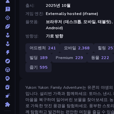
출시
2025년 10월
게임 엔진
Externally hosted (iframe)
플랫폼
브라우저 (데스크톱, 모바일, 태블릿), App
Android)
방향성
가로 방향
어드벤처
241
모바일
2,368
힐링
25
빌딩
189
Premium
229
동물
222
줍기
595
Yukon: Yukon: Family Adventure는
입니다. 설리번 가족과 함께하세요: 토마스, 낸시
마을을 복구하며 잃어버린 보물을 찾아보세요. 농작
로 가득한 멋진 풍경을 탐험하세요. 풍부한 스토
께 탐험하고 발견하는 편안한 여정을 즐길 수 있