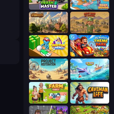
Trash Master
Open House
Steam City
Army Base Of America
Doctor Hero
My Perfect Theme Park
Project Restoration
Tropical Merge
Farm Family
Caveman Life