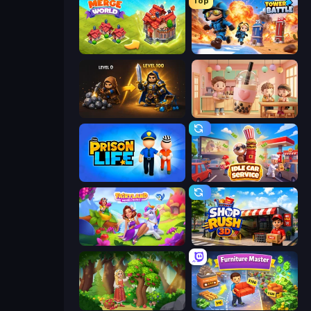
Top
Merge World
Tower Battle
Gothic Story RPG
Boba Shop
Prison Life
Idle Car Service: Tycoon
Fairyland Merge & Magic
Shop Rush 3D
Northern Merge
Furniture Master: Idle Tycoon