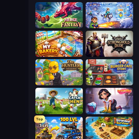
Merge Fantasy
Frost Land - Snow Survival
My bakery
Stronghold Dude
The Hustler
Burger Cafe Story ASMR Cooking
Catch the Hen
Lucy’s Ville
Top