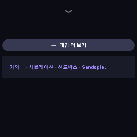
Element Playground
Sandbox World: Sand Art
Sandbox: Particle World
Orb.Farm
Bus Simulator: EVO
Idle World
3D Sandbox: Battle of the Kingdoms
Driving School Simulator
Liquid Swarm
FrontWars.io
The MachinEGG
Conveyor Idle
Universe Maker
Grow A Garden | Growden.io
Ragdoll Factory Idle
Human Clicker: Grow Organs
World Conqueror
Crusher Clicker
게임 더 보기
게임
시뮬레이션
샌드박스
Sandspiel
»
»
»
Sandspiel
평점
9.3
(
지난 6개월 기준
)
출시
2018년 12월
게임 엔진
HTML5
플랫폼
브라우저 (데스크톱, 모바일, 태블릿),