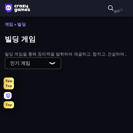
게임
»
빌딩
빌딩 게임
빌딩 게임을 통해 창의력을 발휘하여 채굴하고, 합치고, 건설하여
성공으로 가는 길을 만들어 보세요. 모든 상상의 나래를 펼칠 수 있
인기 게임
는 빌딩 게임이 있습니다.
Top
Top
Top
Railway Bridge
PolyTrack
Merge Haven
Hedgies
Magic School
Castle Craft
Park Town
Obby: Ride Carts
Bridge Race
Babel Tower
Nut Sort: Build the City
Merge World
Empire City
Build a Rollercoaster: Simulator
Project Restoration
SuperWEIRD
My Perfect Theme Park
Ironhold: Pixel Kingdoms
Skyland Survive With Noob!
Merge and Play
Sophie's Farm
Obby Tycoon Build the City
Steam City
Merge Fantasy
Idle House Build
Rovercraft
Iron Towers Alliance
Fairy Room - Decor Game
MatchVentures
Block City Invasion