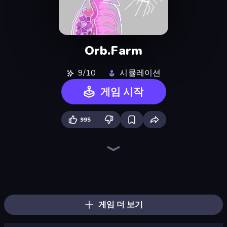
Orb.Farm
9/10
시뮬레이션
게임 시작
995
Sandbox: Particle World
Sandbox World: Sand Art
Element Playground
Sandspiel
Liquid Swarm
3D Sandbox: Battle of the Kingdoms
The MachinEGG
Universe Maker
Idle World
Human Clicker: Grow Organs
Ragdoll Factory Idle
Line Driver
Conveyor Idle
No Pain No Gain - Ragdoll Sandbox
Galactic Drill
Craft 4eva
Alchemy: Merge Elements
Machine Eater
게임 더 보기