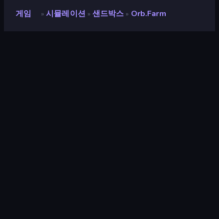
게임
시뮬레이션
샌드박스
Orb.Farm
»
»
»
Orb.Farm
평점
9.0
(
지난 6개월 기준
)
출시
2021년 3월
게임 엔진
HTML5
플랫폼
브라우저 (데스크톱, 모바일, 태블릿),
CrazyGames 앱 (iOS, Android)
방향성
가로 방향
시뮬레이션
306
샌드박스
23
픽셀
210
힐링
239
2D
931