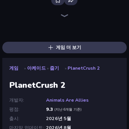
Ragdoll Archers
Mage Castle Idle Defense
Bouncemasters
Furry Road
Zombies 4 Weapon Merge
Cars Arena
Money Ping Pong
Pew Pew Dose
Pumpkin Defense: Merge Cannon
Merge Tools - Merge and Dig
Master of Numbers
Street Racer 2
Kick the Buddy
Bubble Blast
Obby: +1 Jump per Click
Baseball For Brainrot
Animal DNA Run
Robby: Cross the Road for Brainrot
게임 더 보기
게임
아케이드
줍기
PlanetCrush 2
»
»
»
PlanetCrush 2
개발자
Animals Are Allies
평점
9.3
(
지난 6개월 기준
)
출시
2026년 5월
마지막 업데이트
2026년 8월