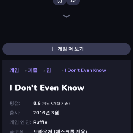
Screw Out: Bolts and Nuts
Piece of Cake: Merge and Bake
Piles of Mahjong
Line Driver
Arrow Escape
Skydom
Doodle Smash
Cut the Rope
Elemental Monsters: Merge
Mergest Kingdom
Designville: Merge & Design
Mansion Tale: Merge Secrets
Thief Puzzle
Match Masters
Alchemy: Merge Elements
Nonogram Square
Pixel Blast
Yarn Fever! Unravel Puzzle
게임 더 보기
게임
퍼즐
밈
I Don't Even Know
»
»
»
I Don't Even Know
평점
8.6
(
지난 6개월 기준
)
출시
2016년 3월
게임 엔진
Ruffle
플랫폼
브라우저 (데스크톱 전용)