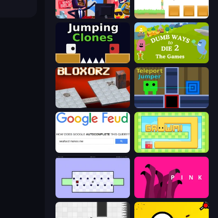
Don't Get the Job
The Unfair Platformer
Jumping Clones
Dumb Ways to Die 2
Bloxorz
Teleport Jumper
Google Feud
Growmi
World's Hardest Game
pink (Bart Bonte)