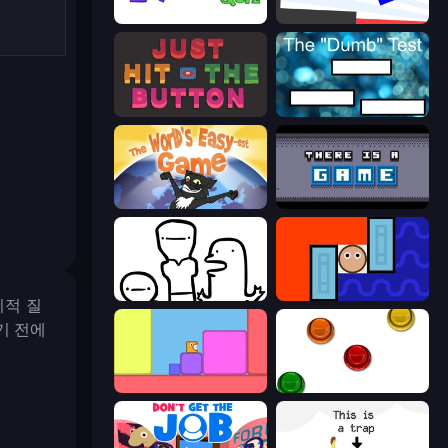
The Impossible Quiz
Opposite Day
Just Hit the Button
The Dumb Test
The World's Easyest Game
There Is No Game
I Don't Even Know
Lava and Aqua
리적 질
기 전에
Level EATEN!
The Idiot Test