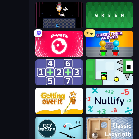
Just One Boss
green
Top
O-VOID
Guess Their Answer
Math Push
Appel
Getting Over It
Nullify