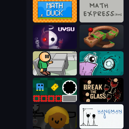
Math Duck
MATH EXPRESSions
UVSU
Marble Run
Riddle School
Tilo
Jump and Hover
Break the Glass
Seven Days in Purgatory
Hangman