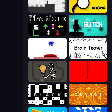
Rotate
Rodha
Plactions
Glitch
This Is The Only Level
Brain Teaser
Light The Lamp
red
black
orange