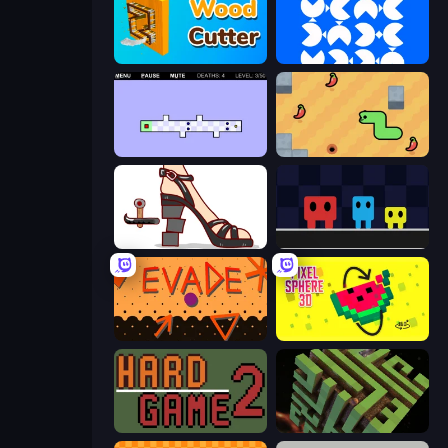
Wood Cutter - Saw
blue
World's Hardest Game 2
SSSPICY!
Kakato Otoshi
Big Tall Small
Evade
Pixel Sphere 3D
Hard Game 2
Maze Planet 3D