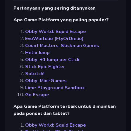
Pertanyaan yang sering ditanyakan
Apa Game Platform yang paling populer?
Obby World: Squid Escape
EvoWorld.io (FlyOrDie.io)
Count Masters: Stickman Games
Helix Jump
Obby: +1 Jump per Click
Stick Epic Fighter
Splotch!
Obby: Mini-Games
Lime Playground Sandbox
Go Escape
Apa Game Platform terbaik untuk dimainkan
pada ponsel dan tablet?
Obby World: Squid Escape