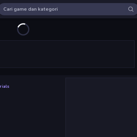
rials