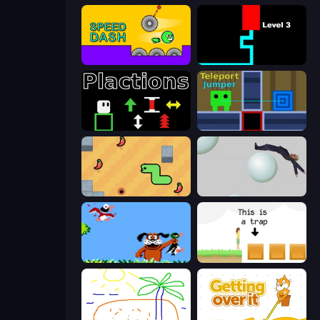
Speed Dash
Scary Maze
Plactions
Teleport Jumper
SSSPICY!
Bush Ragdoll
Duck Hunt
The Unfair Platformer