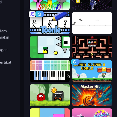
gi
Sprunki
Electron Dash
alam
Toonle
Dino Game
makin
ngan
Appel
Pacman
rtikal
Virtual Online Piano
Super Oliver World
Ball Hero Adventure: Red Bounce Ball
Master Hit: Boss Hunter