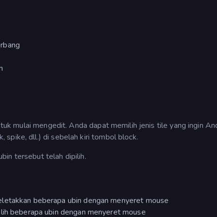
erbang
n
untuk mulai mengedit. Anda dapat memilih jenis tile yang ingin An
pike, dll.) di sebelah kiri tombol block.
ubin tersebut telah dipilih.
meletakkan beberapa ubin dengan menyeret mouse
milih beberapa ubin dengan menyeret mouse