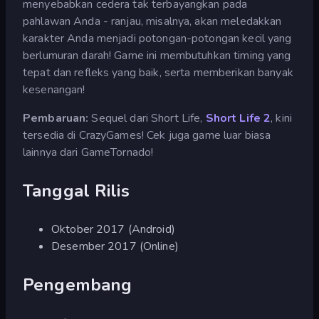
menyebabkan cedera tak terbayangkan pada
pahlawan Anda - ranjau, misalnya, akan meledakkan
karakter Anda menjadi potongan-potongan kecil yang
berlumuran darah! Game ini membutuhkan timing yang
tepat dan refleks yang baik, serta memberikan banyak
kesenangan!
Pembaruan:
Sequel dari Short Life,
Short Life 2
, kini
tersedia di CrazyGames! Cek juga game luar biasa
lainnya dari GameTornado!
Tanggal Rilis
Oktober 2017 (Android)
Desember 2017 (Online)
Pengembang