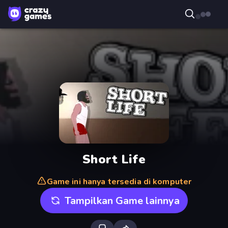
Short Life
Game ini hanya tersedia di komputer
Tampilkan Game lainnya