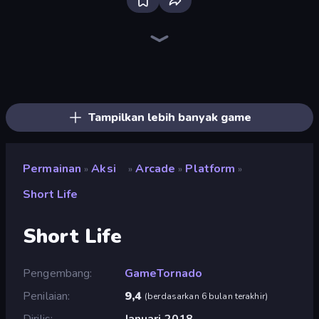
Throw a Lucky Block
Who Dies Last?
Brainrot Arena Online
Dye Hard
Boom Slingers ReBoom
Boom!
Surf GO Parkour
Zombie Road
Mr. Dude: Online Multiverse Challenge
Stickman Clash
Stickman Rebirth
Stickman Archer: The Wizard Hero
Ultimate Evolution
Funny City: Gopniks
I Am Quadrober!
99 Nights (Bloxd.io)
Bed Wars
Playground
Tampilkan lebih banyak game
Permainan
Aksi
Arcade
Platform
»
»
»
»
Short Life
Short Life
Pengembang
GameTornado
Penilaian
9,4
(
berdasarkan 6 bulan terakhir
)
Dirilis
Januari 2018