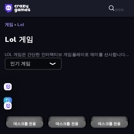
게임
»
Lol
Lol 게임
LOL 게임은 간단한 인터랙티브 게임플레이로 재미를 선사합니다.
엉뚱한 도전, 음악적 요소, 두뇌를 자극하는 퍼즐을 즐겨보세요. 다
인기 게임
양한 흥미진진한 옵션 중에서 선택하세요.
Through the Wall
Infiltrating the Airship
Smash Guy: Ragdoll Punch Hero
Mr. Throw
Cars vs Skibidi Toilet
Smileys: Family Tree emoji
Grab and Run
Noob Trolls Pro
DOP Puzzle: Displace One Part
Bush Ragdoll
Dumb Ways to Die 2
Toilets Worms Shooter
Stickman That One Level
Bad Soccer Manager
Raccoon Retail
Slap Castle
Cucumber Man
Epic Basketball
Trolley Racing
Blaster Pranks
My Imperfect Cult
Build and Crush
데스크톱 전용
House of Hazards
데스크톱 전용
데스크톱 전용
Suez Canal Training Simulator
데스크톱 전용
Skibidi Toilets: Infection
데스크톱 전용
Stealing the Diamond
데스크톱 전용
Fall Beans
Push My Chair
데스크톱 전용
Don't Get the Job
데스크톱 전용
데스크톱 전용
Fly for Fly
데스크톱 전용
Mutant Idle
KNOCKOUTS!
데스크톱 전용
The Last Tater
데스크톱 전용