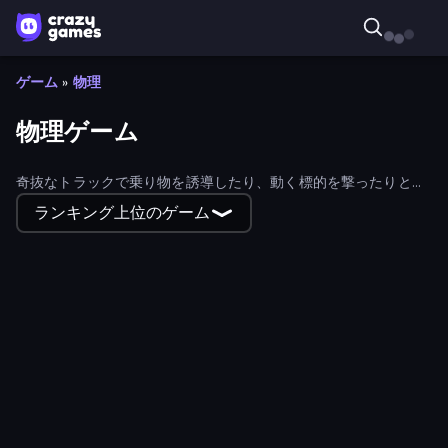
ゲーム
»
物理
物理ゲーム
奇抜なトラックで乗り物を誘導したり、動く標的を撃ったりと、
物理ゲームはあなたを夢中にさせること請け合いだ！
ランキング上位のゲーム
Uncle Hit: Punch the Dummy
Kick Loser
Ragdoll Factory Idle
Hydraulic Press 2D ASMR
Stickman Bullet Warriors
Planet Smash Destruction
PLINKO!
Ultimate Football Cup
Soccer Random
Flappy Dunk
Slingshot Fortress
Stickman King
DOP Noob: Draw to Save
Golf Orbit
Gun Bounce Idle
Lazy Jumper
Draw Bridge
Cozy Golf
BilliardX
Punchers
Basketball Orbit
Stunt Paradise
Crazy Sheep
Basketball Skills
Top Clash
Classic Labyrinth 3D
Rooftop Snipers
Gun Match Screw
Falling Art Ragdoll Simulator
The Speedy Golf
Hand Over Hand
Getting Over It
Magnet Balls: Addictive
Master Hit: Boss Hunter
Element Playground
Dash Hero