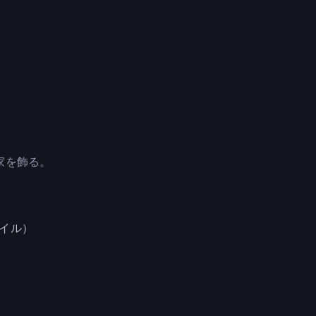
た：家を飾る。
イル）