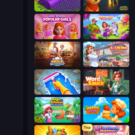
Magic School
Ranch Adventures
High School Popular Girls
Fairyland Merge & Magic
Merge Restaurant
Cooking Festival
Hotel Rush: Merge Story
Word Sauce
Magic Kitchen: Merge Game
HappyVille Merge Farm
Top