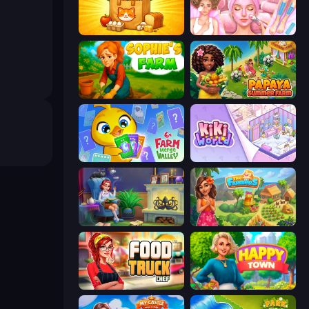
Farm Merge Market
BFF Makeover - Spa & Dress Up
Sophie's Farm
Papaya Summer Farm
Farm Merge Valley
KiKi World
Halloween Merge
The Farmers
Food Truck Chef™: A Fun Cooking Game
Happy Town