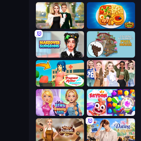
Valentine's Day Proposal
Culinary Atlas
Makeover Surgeons
Coloring by Numbers: Pixel House
Pregnant Mother Simulator
Fashion Week 2025
ASMR Beauty Care
Skydom