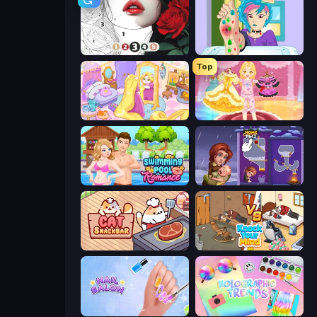
Numicolor
Feet's Doctor Urgent Care
Top
Fairy Room - Decor Game
Royal Glow Princess Makeover
Swimming Pool Romance
Home Pin 2
Cat Snack Bar
Knock Your Mind
Nail Salon
Holographic Trends