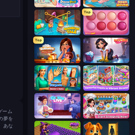
Designville: Merge & Design
Open House
Top
Mansion Tale: Merge Secrets
Piece of Cake: Merge and Bake
Top
Solitaire Home Story
Lucy’s Ville
Hospital Surgeon: Doctor's Game
Mom's Diary 2
ゲーム
Cooking Live
Ice Cream Fever: Cooking Game
の夢を
、あな