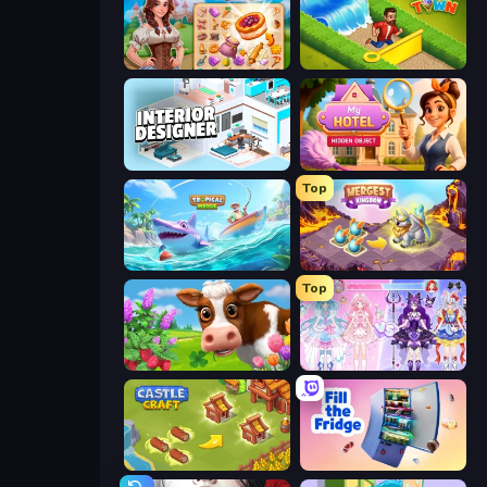
My Castle: Merge & Story
Park Town
Interior Designer: Unpacking House
Hidden Object: My Hotel
Top
Tropical Merge
Mergest Kingdom
Top
Country Life Meadows
Idol Livestream: Fashion Game
Castle Craft
Fill The Fridge