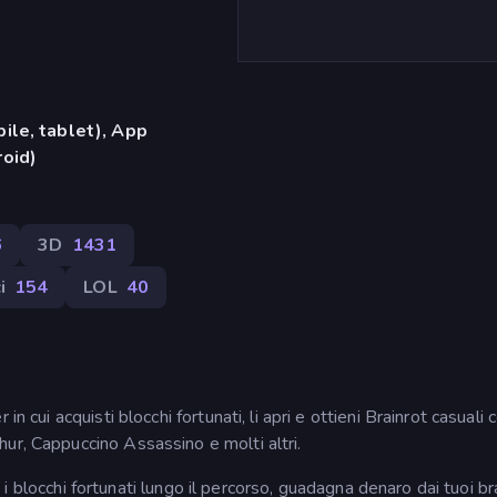
ile, tablet), App
oid)
6
3D
1431
i
154
LOL
40
n cui acquisti blocchi fortunati, li apri e ottieni Brainrot casuali
ur, Cappuccino Assassino e molti altri.
ta i blocchi fortunati lungo il percorso, guadagna denaro dai tuoi br