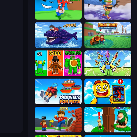
Escape Tsunami for Brainrots!
BrainZombie Log Escape
Obby Fish Challenge: Ride
Brainrot Tower Defence
Obby Brainrot Merge
Obby vs Brainrot
Obby Fly For Pets
Obby Cards: The Legend Hunt
Obby: +1 Click Wall Breaker
Steal Beanstalk for Brainrots