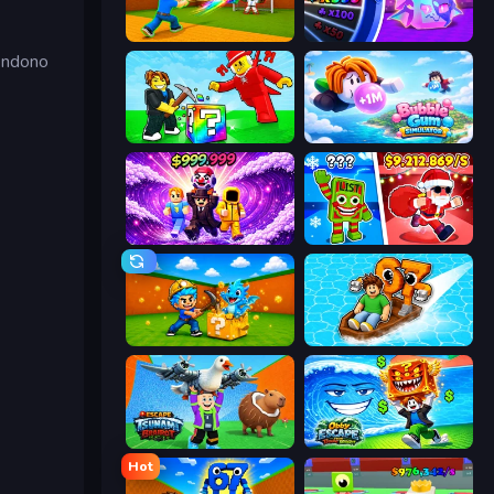
Baseball For Brainrot
Meeland.io
rendono
Break a Lucky Blocks with Brainrots
Bubble Gum Simulator
Obby - BrainWave
Plants vs Brain Zombies
Escape Cave For Brainrot
Float for Brainrots
Escape Tsunami Brainrot
Obby Escape from Tsunami Brainrot
Hot