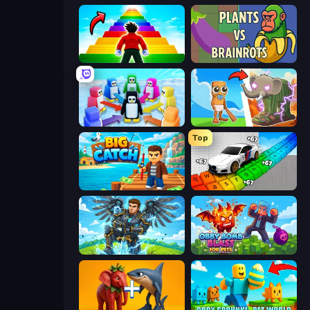
Obby Highest Jump Ever
Plants vs Brainrots
Knockout!
Brainrot Evolution
Top
Big Catch
Obby: Supercar Race on Keyboard
Obby: Pull a Sword
Obby Bomb Blast For Pets