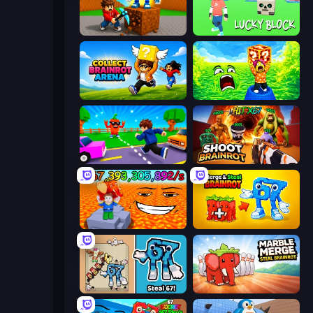
Obby: Break Rocks For Brainrots
Lucky Block
Collect Brainrot Arena
Save Memerots: Acid Lava lake
Robby: Cross the Road for Brainrot
Shoot Brainrot
Escape Lava for Brainrots!
Merge & Steal Brainrot
67 Steal a Brainrot Game
Marble Merge: Steal Brainrot Game