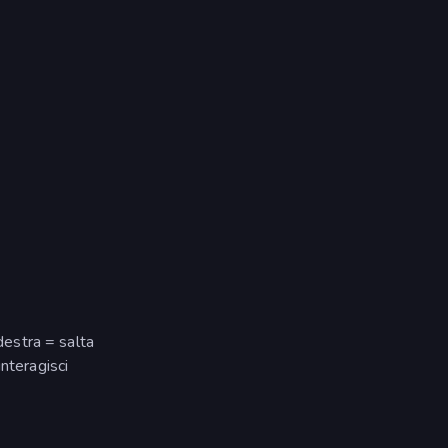
 destra = salta
nteragisci