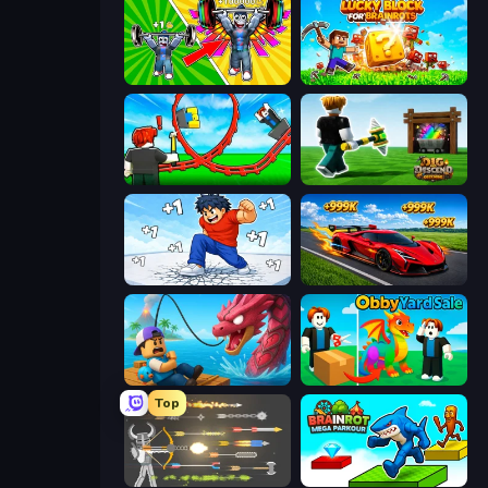
Obby: Gym Simulator, Escape
Lucky Blocks for Brainrots
Build a Rollercoaster: Simulator
Dig and Descend: Obby Mine
Break a Skyscraper
Obby: +1 Speed Car Escape
Fish It Now
Obby Yard Sale
Top
Ragdoll Archers
Brainrot Mega Parkour