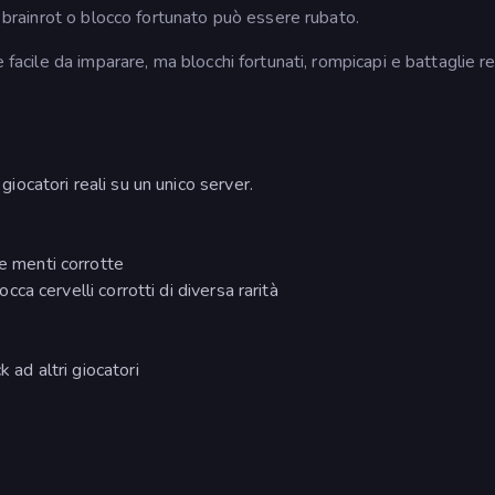
i brainrot o blocco fortunato può essere rubato.
è facile da imparare, ma blocchi fortunati, rompicapi e battaglie 
 giocatori reali su un unico server.
ue menti corrotte
locca cervelli corrotti di diversa rarità
k ad altri giocatori