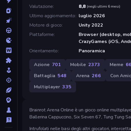
Valutazione
8,8
(
negli ultimi 6 mesi
)
Ultimo aggiornamento
luglio 2026
Motore di gioco
Unity 2022
Piattaforme
Browser (desktop, mob
CrazyGames (iOS, Andr
Orientamento
Panoramica
Azione
701
Mobile
2373
Meme
6
Battaglia
548
Arena
266
Con Amic
Multiplayer
335
Brainrot Arena Online è un gioco online multiplayer i
Ballerina Cappuccino, Six Seven 67, Tung Tung Sah
Intrufolati nelle basi degli altri giocatori, intercet