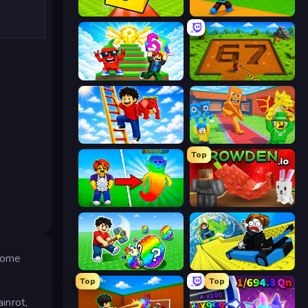
Lucky Brainrot Blocks Online
Throw a Lucky Block
Run and Jump for Brainrot
Obby: Dig Brainrots
Ladder to Brainhot: Climb
Catch Brainrots From Bosses
Top
Collect Brainrot Egg
Grow A Garden | Growden.io
 come
Break a Lucky Egg Brainrots
Cart Ride Danger Mount
Top
Top
ainrot,