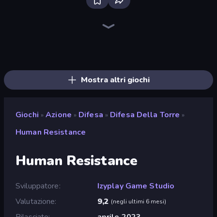
Throw a Lucky Block
Mr. Dude: Online Multiverse Challenge
Merge & Fight
Brainrot Arena Online
No Pain No Gain - Ragdoll Sandbox
War Sea
Lost Dungeon
Ultimate Evolution
Chaos Arena
Zombie Road
Stellar Swarm
Bed Wars
Fortzone Battle Royale
Stickman Clash
Boom!
Boom Slingers ReBoom
Who Dies Last?
Dye Hard
Mostra altri giochi
Giochi
Azione
Difesa
Difesa Della Torre
»
»
»
»
Human Resistance
Human Resistance
Sviluppatore
Izyplay Game Studio
Valutazione
9,2
(
negli ultimi 6 mesi
)
Rilasciato
aprile 2023