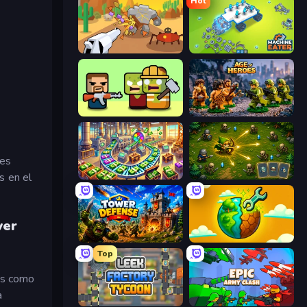
Hot
Idle Gun Survivor
Machine Eater
Zombie Horde: Build & Survive
Age of Heroes
des
s en el
Money Factory: Tycoon Idle Game
Tiny Ranger
wer
Tower Defense
Land Explorers: Merge & Build
Top
cas como
a
Leek Factory Tycoon
Epic Army Clash