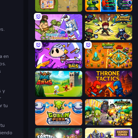
Bag Defense
Pumpkin Defense: Merge Cannon
es.
Human Leap: Evolution
Knight Survival
va en
os.
Dungeons and Bags
BloomGuard
s
s y
Age Of Arms
Throne Tactics
r
r tu
Goblin Punk Tower Defense
Zombies 4 Weapon Merge
 tu
ciendo