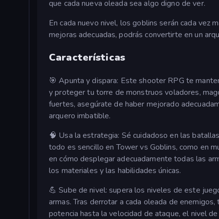
que cada nueva oleada sea algo digno de ver.
En cada nuevo nivel, los goblins serán cada vez má
mejoras adecuadas, podrás convertirte en un arque
Características
🎯 Apunta y dispara: Este shooter RPG te manten
y proteger tu torre de monstruos voladores, mag
fuertes, asegúrate de haber mejorado adecuadamen
arquero imbatible.
🧠 Usa la estrategia: Sé cuidadoso en las batalla
todo es sencillo en Tower vs Goblins, como en muc
en cómo desplegar adecuadamente todas las armas
los materiales y las habilidades únicas.
💪 Sube de nivel: supera los niveles de este jueg
armas. Tras derrotar a cada oleada de enemigos, 
potencia hasta la velocidad de ataque, el nivel d