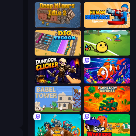
Deep Miners Idle 2
Human Resistance
Dig Tycoon
Monster Mixer Idle
Dungeon Clicker
Fish Catch Idle
Babel Tower
Planetary Defense