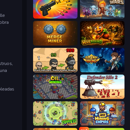
lle
Chair Force Buzz
Wall Wars
 obra
Merge Miner
Hivebound
struos,
 una
Raid Heroes: Sword and Magic
Legend of Hero
oleadas
Oil Mining 3D: Petrol Factory
Defender Idle 2
Jackal Zombie Survival
Idle Mining Empire