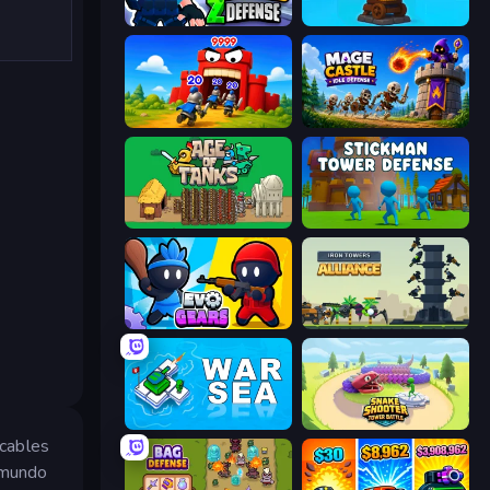
World Z Defense - Zombie Defense
Furry Road
TimeWarriors
Mage Castle Idle Defense
Age of Tanks Warriors: TD War
Stickman Tower Defense Idle 3D
Evo Gears
Iron Towers Alliance
War Sea
Snake Shooter: Tower Battle
acables
 mundo