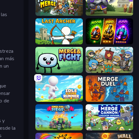
 las
Fortress Merge
Heroes Tower
Last Archer
Merge Survival
streza
van más
n un
Merge & Fight
Raid Heroes: Total War
que
ensar
co de
Idle Clicker Runner
MergeDuel.io
s y
desde la
Endless Siege
Merge Cannon: Chicken Defense
s