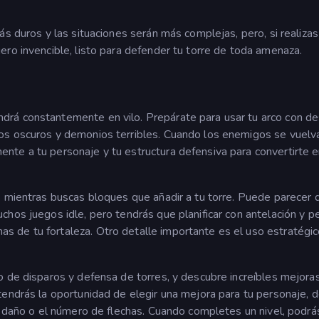
s duros y las situaciones serán más complejas, pero, si realizas
ro invencible, listo para defender tu torre de toda amenaza.
drá constantemente en vilo. Prepárate para usar tu arco con de
os oscuros y demonios terribles. Cuando los enemigos se vuel
te a tu personaje y tu estructura defensiva para convertirte e
s mientras buscas bloques que añadir a tu torre. Puede parecer 
hos juegos idle, pero tendrás que planificar con antelación y p
 de tu fortaleza. Otro detalle importante es el uso estratégi
o de disparos y defensa de torres, y descubre increíbles mejora
tendrás la oportunidad de elegir una mejora para tu personaje, 
e daño o el número de flechas. Cuando completes un nivel, podrá