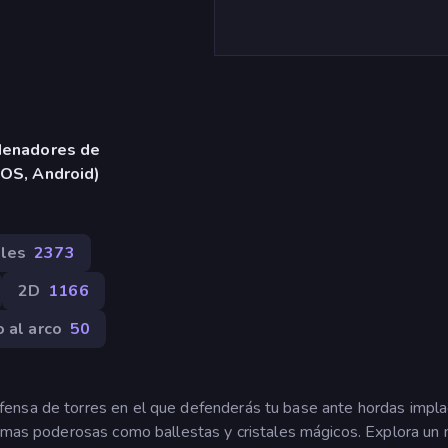
denadores de
iOS, Android)
iles
2373
2D
1166
o al arco
50
ensa de torres en el que defenderás tu base ante hordas impl
armas poderosas como ballestas y cristales mágicos. Explora un