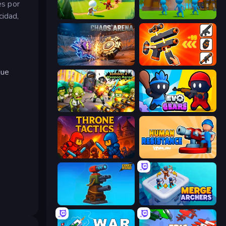
es por
cidad,
Age Of Arms
Stickman Tower Defense Idle 3D
Chaos Arena
Pew Pew Dose
que
Zombies 4 Weapon Merge
Evo Gears
Throne Tactics
Human Resistance
Furry Road
Merge Archers