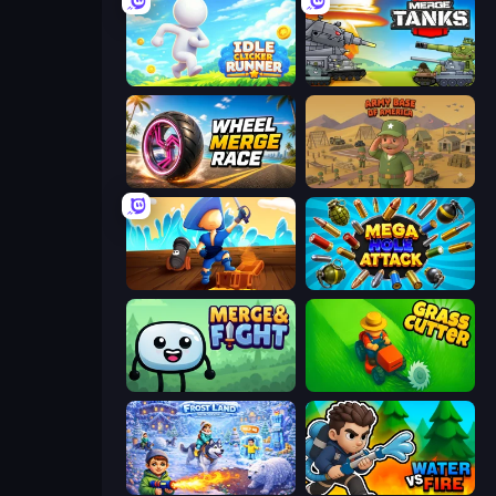
Idle Clicker Runner
Merge Master Tanks: Tank Wars
Wheel Merge Race
Army Base Of America
Captains Idle
Mega Hole Attack
Merge & Fight
Grass Cutter: Mowing Simulator
Frost Land - Snow Survival
Water vs Fire