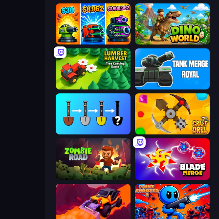
Pumpkin Defense: Merge Cannon
Dino World
Lumber Harvest: Tree Cutting Game
Tank Merge Royal
Merge Tools - Merge and Dig
Craft Drill
Zombie Road
Blade Merge