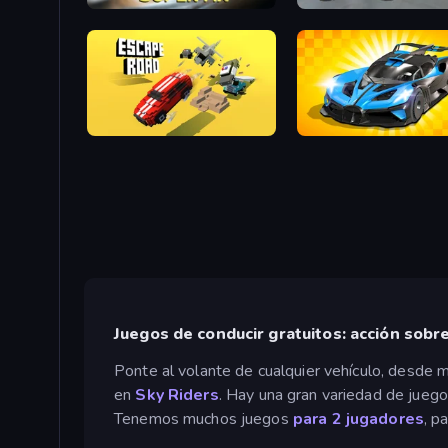
Super MX - Last Season
Derby Crash 5
Escape Road
GT Cars Mega Ramps
Juegos de conducir gratuitos: acción sobr
Ponte al volante de cualquier vehículo, desde
en
Sky Riders
. Hay una gran variedad de juego
Tenemos muchos juegos
para 2 jugadores
, p