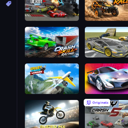
Demolition Derby 2
Deadly Rally
Crash Skill Racing
Wrong Way
Crazy Plane Landing
Grand Cyber City
Originals