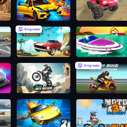
BMG: Ragdoll Playground
Monster Cars: Ultimate Simula
Originals
Stunt Paradise
Jet Boat Racing
Originals
Xtreme Moto Mayhem
Super Bike The Champion