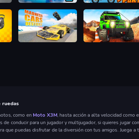
Ultimate Flying Car 2
Moto X3M 5: Pool Party
Madness Cars Destroy
Offroad Life 3D
e ruedas
 motos, como en
Moto X3M
, hasta acción a alta velocidad como 
s de conducir para un jugador y multijugador, si quieres jugar co
ara que puedas disfrutar de la diversión con tus amigos. Juega a 