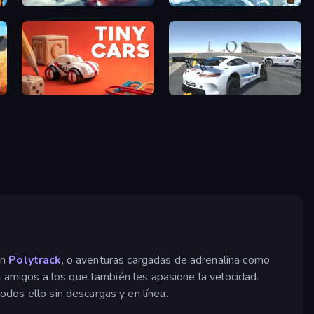
Xtreme City Drifting
Moto X3M 4 Winter
Tiny Cars
Crazy Stunt Cars Multiplayer
en
Polytrack
, o aventuras cargadas de adrenalina como
n amigos a los que también les apasione la velocidad.
todos ello sin descargas y en línea.