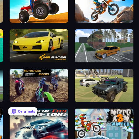
tor
ATV Ultimate Offroad
Trial Mania
Mr. Racer - Car Racing
Obby: Car Crash Sandbox
MotoCross Riders
4x4 Offroader
Originals