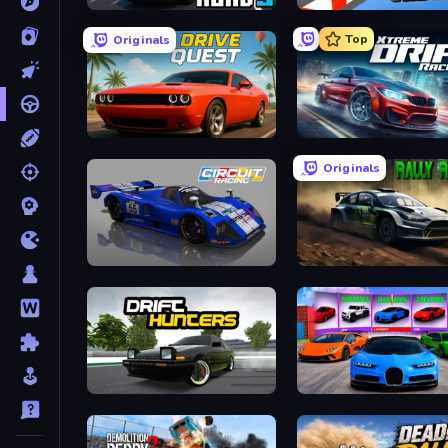
Escape Road 3
Sky Riders
Top
Originals
Drive Quest
Xtreme DRIFT Racing
Originals
Circuit Racing
Rally Racer Dirt
Drift Hunters
Case Simulator: Cars