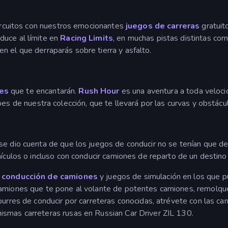
circuitos con nuestros emocionantes
juegos de carreras
gratuito
duce al límite en
Racing Limits
, en muchas pistas distintas como
 en el que derraparás sobre tierra y asfalto.
es
que te encantarán.
Rush Hour
es una aventura a toda velocid
es de nuestra colección, que te llevará por las curvas y obstác
se dio cuenta de que los juegos de conducir no se tenían que d
hículos o incluso con conducir camiones de reparto de un destino 
 conducción de camiones
y juegos de simulación en los que 
camiones que te pone al volante de potentes camiones, remolqu
burres de conducir por carreteras conocidas, atrévete con las ca
ismas carreteras rusas en Russian Car Driver ZIL 130.