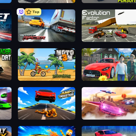
Deadly Descent
Mad Pursuit
Top
Traffic Racer
Evolution Factor
Moto X3M
Speedboy: History with Grandfather
Jump Master: Car Racing
Ultimate Flying Car