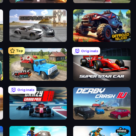
Night City Racing
Demolition Derby 3
Gearshift One
Offroad Island
Top
Originals
Hustle & Drift in ZIL
Super Star Car
Originals
Crazy Grand Prix
Derby Crash 4