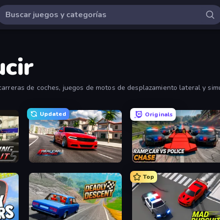
cir
carreras de coches, juegos de motos de desplazamiento lateral y sim
Updated
Originals
Real Car Driving
Ramp Car VS Police: CHASE
Top