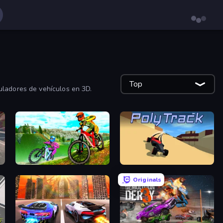
Top
uladores de vehículos en 3D.
MX Offroad Master
PolyTrack
Originals