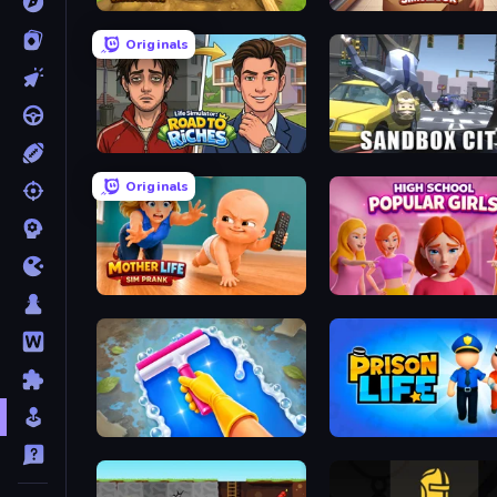
Digging Simulator: Hole Craft
Originals
Life Simulator: Road to Riches
Sandbox City
Originals
Mother Life Simulator: Prank
High School Popular Girl
Hotel Rush: Merge Story
Prison Life