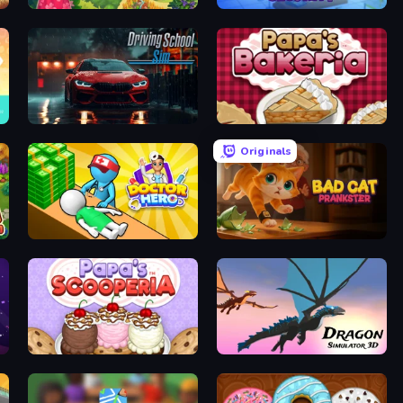
The Farmers
Airport Security
Driving School Simulator
Papa's Bakeria
Originals
Doctor Hero
Bad Cat Prankster
Papa's Scooperia
Dragon Simulator 3D