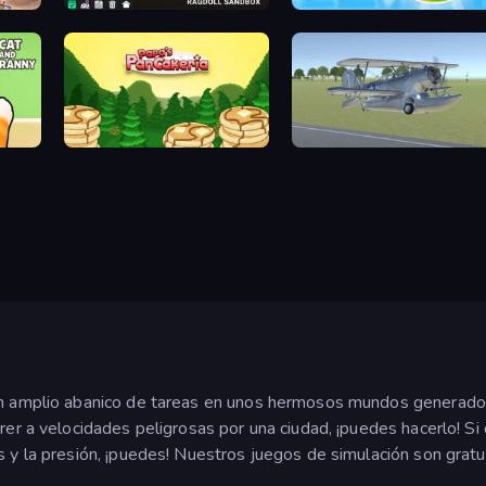
Last Play: Ragdoll Sandbox
Pottery Master
Papa's Pancakeria
3D Flight Simulator
n amplio abanico de tareas en unos hermosos mundos generados po
rrer a velocidades peligrosas por una ciudad, ¡puedes hacerlo! Si
s y la presión, ¡puedes! Nuestros juegos de simulación son gratui