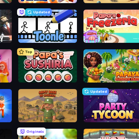
Supermarket Simulator: Store Manager
Build A Plane
Project Restoration
Updated
Toonle
Papa's Freezeria
Top
s
Papa's Sushiria
Papaya Summer Farm
Updated
Army Base Of America
Party Tycoon
Originals