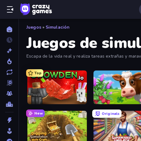
Juegos
»
Simulación
Juegos de simul
Escapa de la vida real y realiza tareas extrañas y marav
Top
Grow A Garden | Growden.io
Country Life Meadows
New
Originals