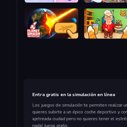
KiKi World
Cooking Festival
Planet Smash Destruction
Cat and Granny
Entra gratis en la simulación en línea
Los juegos de simulación te permiten realizar u
quieres subirte a un épico coche deportivo y co
ajetreada ciudad pero no quieres tener el estré
nada! Juega gratis.