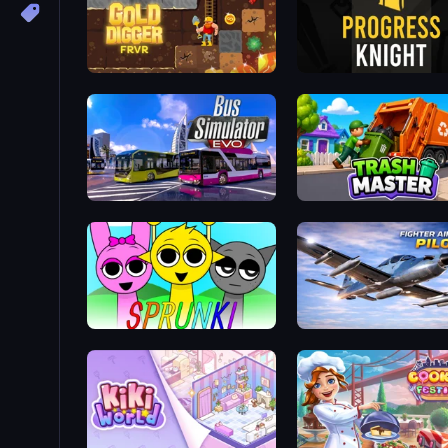
Gold Digger FRVR
Progress Knight
Bus Simulator: EVO
Trash Master
Sprunki
Fighter Aircraft Pilot