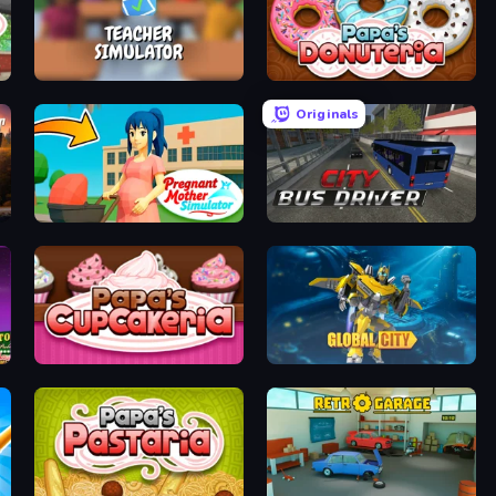
Teacher Simulator
Papa's Donuteria
Originals
Pregnant Mother Simulator
City Bus Driver
Papas Cupcakeria
Global City