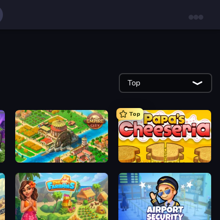
Top
Top
Empire City
Papa's Cheeseria