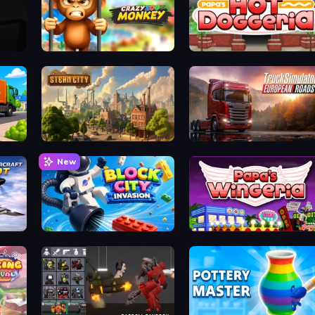
Crazy Zoo Monkey
Papa's Hot Doggeria
Steam City
Truck Simulator: European Roads
New
Block City Invasion
Papa's Wingeria