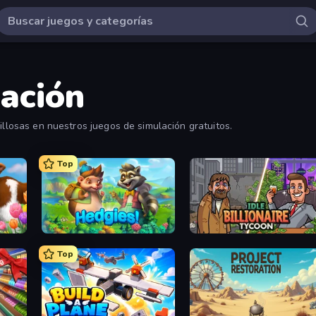
ación
illosas en nuestros juegos de simulación gratuitos.
Top
Hedgies
Idle Billionaire Tycoon
Top