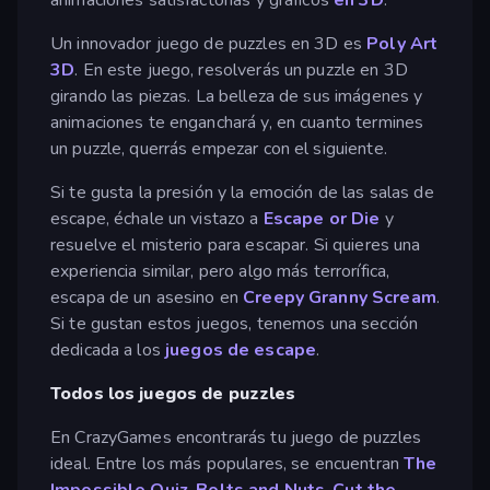
Un innovador juego de puzzles en 3D es
Poly Art
3D
. En este juego, resolverás un puzzle en 3D
girando las piezas. La belleza de sus imágenes y
animaciones te enganchará y, en cuanto termines
un puzzle, querrás empezar con el siguiente.
Si te gusta la presión y la emoción de las salas de
escape, échale un vistazo a
Escape or Die
y
resuelve el misterio para escapar. Si quieres una
experiencia similar, pero algo más terrorífica,
escapa de un asesino en
Creepy Granny Scream
.
Si te gustan estos juegos, tenemos una sección
dedicada a los
juegos de escape
.
Todos los juegos de puzzles
En CrazyGames encontrarás tu juego de puzzles
ideal. Entre los más populares, se encuentran
The
Impossible Quiz
,
Bolts and Nuts
,
Cut the