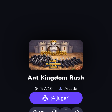
Ant Kingdom Rush
8,7/10
Arcade
¡A jugar!
3 mil