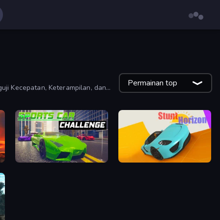
Permainan top
ji Kecepatan, Keterampilan, dan
ure
Sports Car Challenge
Stunt Horizon