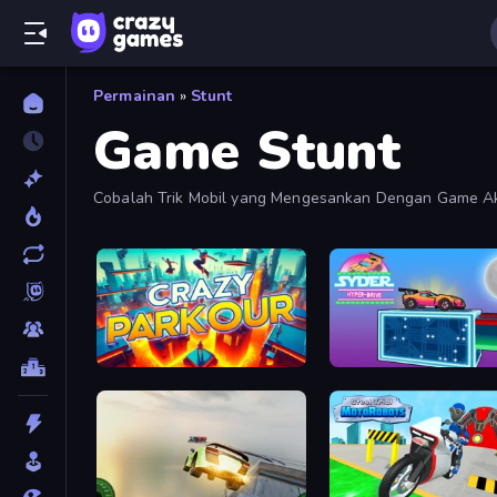
Permainan
»
Stunt
Game Stunt
Cobalah Trik Mobil yang Mengesankan Dengan Game Aks
Keberanian Anda di Setiap Belokan.
Crazy Parkour
Syder Hyper Drive