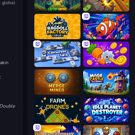
t
global
Laptop Empire
Mine Clicker
k
Ragdoll Factory Idle
Fish Catch Idle
akin
Conveyor Idle
Farm Ring Idle
t
Merge Miner
Mage Castle Idle Defense
Double
Farm Drones
Idle Planet Destroyer