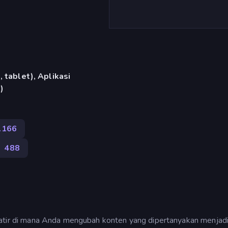
 tablet), Aplikasi
)
.166
m
488
satir di mana Anda mengubah konten yang dipertanyakan menjad