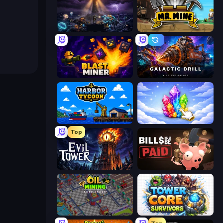
The Last Lighthouse
Mr. Mine
Blast Miner
Galactic Drill
Harbor Tycoon
Crystalia Idle Clicker
Top
Evil Tower
Bills Must Be Paid
Oil Mining 3D: Petrol Factory
Tower Core Survivors