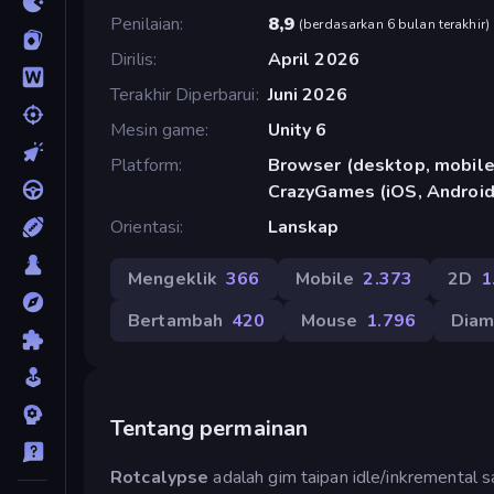
Penilaian
8,9
(
berdasarkan 6 bulan terakhir
)
Dirilis
April 2026
Terakhir Diperbarui
Juni 2026
Mesin game
Unity 6
Platform
Browser (desktop, mobile,
CrazyGames (iOS, Android
Orientasi
Lanskap
Mengeklik
366
Mobile
2.373
2D
1
Bertambah
420
Mouse
1.796
Dia
Tentang permainan
Rotcalypse
adalah gim taipan idle/inkremental 