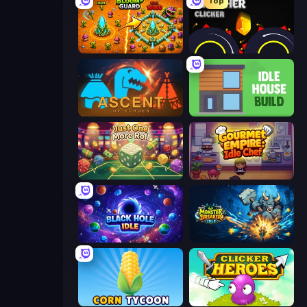
Top
BloomGuard
Crusher Clicker
Ascent of Echoes
Idle House Build
Just One More Roll
Gourmet Empire: Idle Chef
Black Hole Idle
Monster Breaker Idle
Corn Tycoon
Clicker Heroes