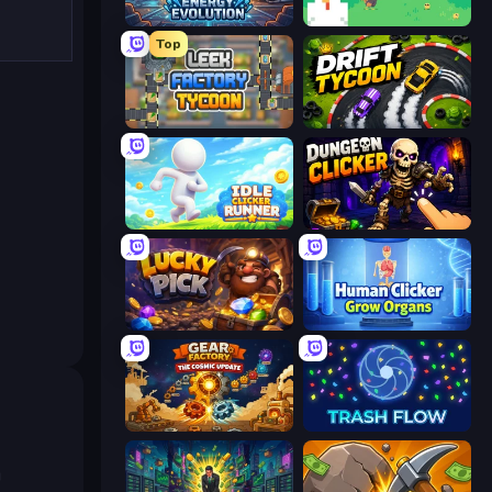
Energy Evolution
The MachinEGG
Top
Leek Factory Tycoon
Drift Tycoon
Idle Clicker Runner
Dungeon Clicker
Lucky Pick
Human Clicker: Grow Organs
Gear Factory
Trash Flow
i