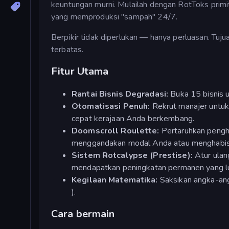
keuntungan murni. Mulailah dengan RotToks prim
yang memproduksi "sampah" 24/7.
Berpikir tidak diperlukan — hanya perluasan. Tuj
terbatas.
Fitur Utama
Rantai Bisnis Degradasi:
Buka 15 bisnis u
Otomatisasi Penuh:
Rekrut manajer untuk
cepat kerajaan Anda berkembang.
Doomscroll Roulette:
Pertaruhkan pengha
menggandakan modal Anda atau menghabi
Sistem Rotcalypse (Prestise):
Atur ula
mendapatkan peningkatan permanen yang lu
Kegilaan Matematika:
Saksikan angka-an
).
Cara bermain