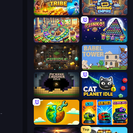
Evolutionary Tribe
Idle Mining Empire
Money Factory: Tycoon Idle Game
PLINKO!
Cubidle
Babel Tower
Pickaxe Crusher Idle
Cat Planet Idle
s-
Land Explorers: Merge & Build
Pumpkin Defense: Merge Cannon
Top