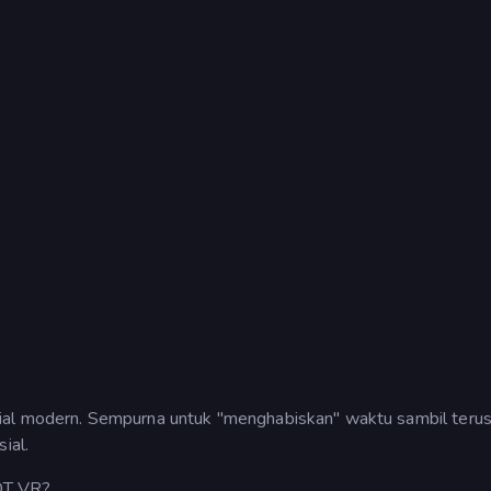
ial modern. Sempurna untuk "menghabiskan" waktu sambil teru
ial.
T VR?