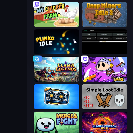
My Chicken Farm
Deep Miners Idle 2
Plinko Idle
Evolve
Llama Legends
Dungeons and Bags
GPU Tycoon Sim
Simple Loot Idle