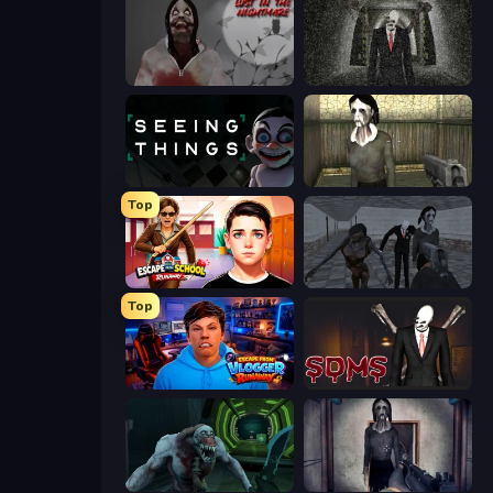
Jeff The Killer: Lost in the Nightmare
Slenderman Must Die: Underground Bunker
Seeing Things
Slendrina Must Die: The House
Top
Escape from School: Runaway
Slendrina Must Die: The School
Top
Escape from Vlogger: Runaway
Slenderman Must Die: Sanatorium 2021
Shoot Your Nightmare: Space Isolation
Slendrina Must Die: The Cellar