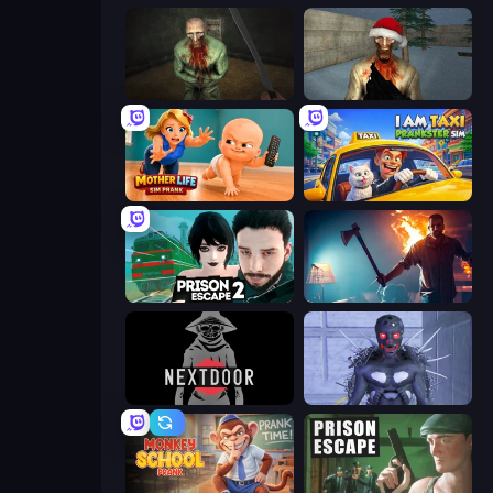
Shoot Your Nightmare: The Beginning
Monster Christmas Terror
Mother Life Simulator: Prank
I Am Taxi Prankster Sim
Prison Escape 2
You Are Being Watched
NextDoor
Deep Space Horror: Outpost