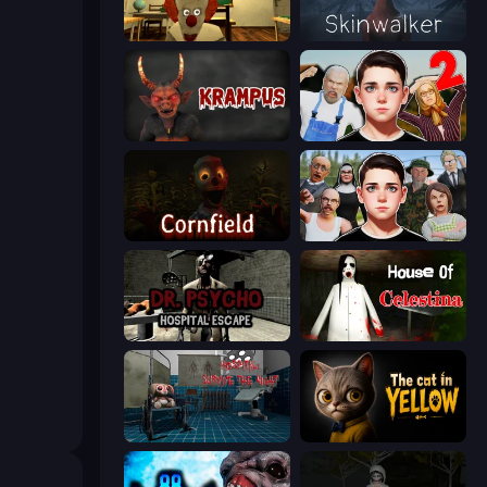
Death Attraction: Horror Game
Skinwalker
Krampus
Schoolboy Escape 2
Cornfield
Schoolboy Escape: Runaway
Dr. Psycho: Hospital Escape
House of Celestina
Hospital: Survive the Night
The Cat in Yellow