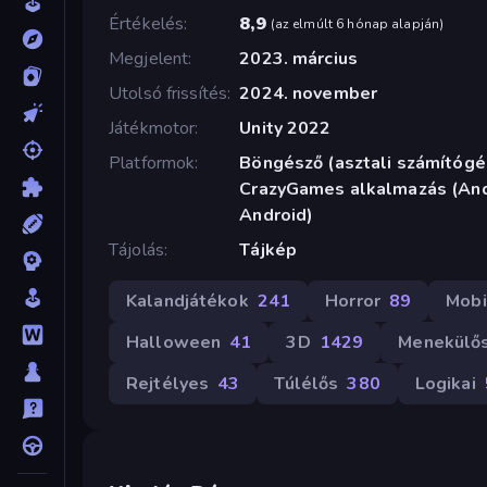
Értékelés
8,9
(
az elmúlt 6 hónap alapján
)
Megjelent
2023. március
Utolsó frissítés
2024. november
Játékmotor
Unity 2022
Platformok
Böngésző (asztali számítógép
CrazyGames alkalmazás (Andr
Android)
Tájolás
Tájkép
Kalandjátékok
241
Horror
89
Mobi
Halloween
41
3D
1429
Menekülő
Rejtélyes
43
Túlélős
380
Logikai