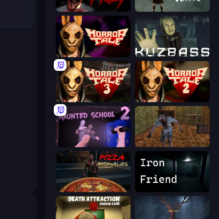
911: Prey
Haunted School
Horror Tale
Kuzbass Horror
Horror Tale 3: The Witch
Horror Tale 2: Samantha
Haunted School 2
Creepy Granny Scream: Scary Freddy
Pizza Anomalies
Iron Friend