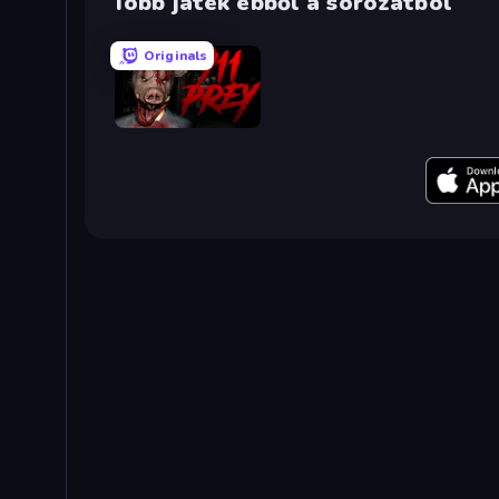
Több játék ebből a sorozatból
Originals
911: Prey