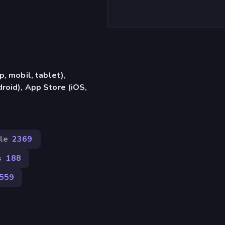
, mobil, tablet),
oid), App Store (iOS,
le
2369
s
188
559