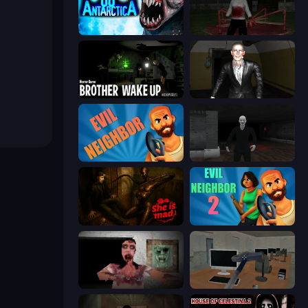
Antarctica 88
Jeff the Killer: Horrendous Smile
Brother Wake Up
Case: Smile 2
Evil Neighbor
Case: Smile
She is Mad
Evil Neighbor 2
Silent House
Office Horror Story