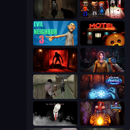
Slendrina Must Die: The Forest
House of Celestina: Chapter Two
Evil Neighbor 3
Bear Haven
Doors Castle
Survival Zone Zombie Outbreak
Jeff the Killer vs Slendrina
Escape Portal
The Dawn of Slenderman
Sorcerers Refuge