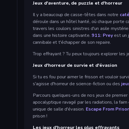
Jeux d'aventure, de puzzle et d'horreur
Il y a beaucoup de casse-têtes dans notre
cat
déroule dans un hôtel hanté, où chaque porte 
travers les couloirs sinistres d'un asile mystéri
dans une histoire captivante.
911: Prey
est un 
cannibale et t'échapper de son repaire.
Trop effrayant ? Tu peux toujours explorer les 
Jeux d'horreur de survie et d'évasion
Si tu es fou pour aimer le frisson et vouloir sur
s'agisse d'horreur de science-fiction ou des
jeu
Parcours quelques-uns de nos jeux de premier
apocalyptique ravagé par les radiations, la faim
unique de salle d'évasion.
Escape From Prison
prison !
Les jeux d'horreur les plus effrayants