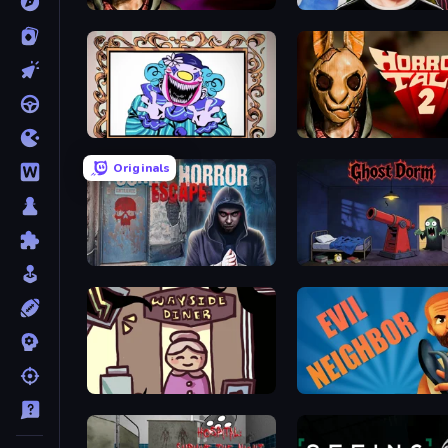
Horror Tale
Schoolboy Escape 2
Exhibit of Sorrows
Horror Tale 2: Samantha
Originals
Scary Horror Escape Room
Ghost Dorm
Diner in the Storm
Evil Neighbor