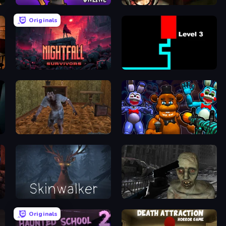
99 Nights in the Forest Online
Horror Tale 3: The Witch
Originals
Nightfall Survivors
Scary Maze
Creepy Granny Scream: Scary Freddy
FNaF Shooter
Skinwalker
C-Virus Game: Outbreak
Originals