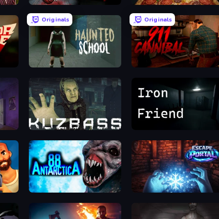
911: Prey
Pizza Anomalies
Originals
Originals
Haunted School
911: Cannibal
Kuzbass Horror
Iron Friend
Antarctica 88
Escape Portal