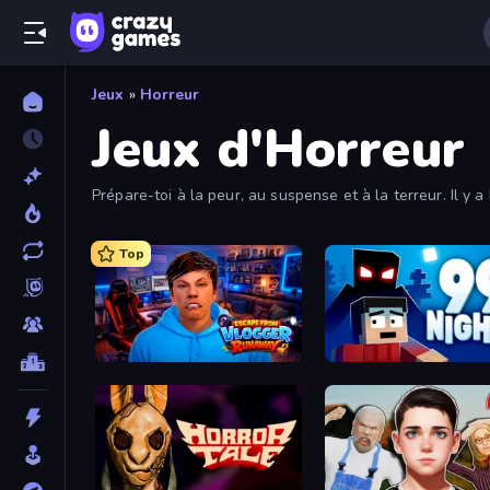
Jeux
»
Horreur
Jeux d'Horreur
Prépare-toi à la peur, au suspense et à la terreur. Il y 
les plus populaires en utilisant les filtres pour les trouv
Top
Escape from Vlogger: Runaway
99 Nights (Bloxd.io)