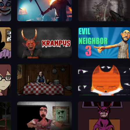
You Are Being Watched
Portal Of Doom: Undead Rising
Krampus
Evil Neighbor 3
Little Cabin in the Woods
SYNTAXIA