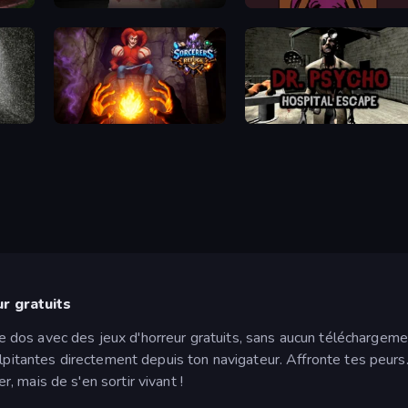
Jeff the Killer: Horrendous Smile
Silent House
Owner is Dead 2
Slenderman Must Die: Underground Bunker
Sorcerers Refuge
Dr. Psycho: Hospital Escape
r gratuits
s le dos avec des jeux d'horreur gratuits, sans aucun téléchargem
palpitantes directement depuis ton navigateur. Affronte tes peu
r, mais de s'en sortir vivant !