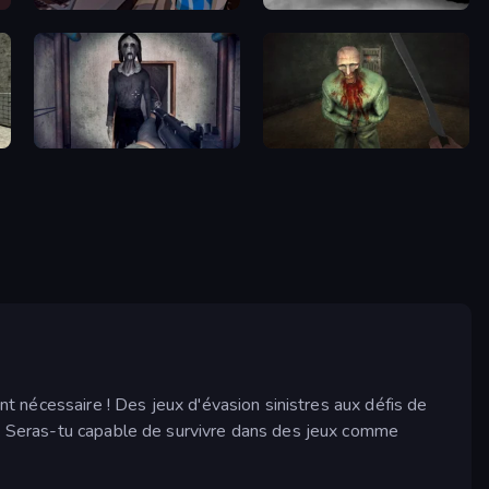
Resident Zombies: Horror Shooter
The Dawn of Slenderman
Slendrina Must Die: The Cellar
Shoot Your Nightmare: The Beginning
ent nécessaire ! Des jeux d'évasion sinistres aux défis de
rs. Seras-tu capable de survivre dans des jeux comme