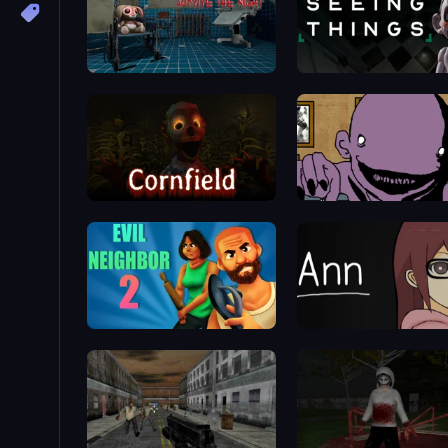
Hospital: Survive the Night
Seeing Things
Cornfield
The Owner Is Dead
Evil Neighbor 2
Ann