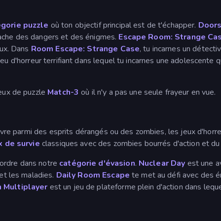
égorie puzzle
où ton objectif principal est de t'échapper.
Doors
cache des dangers et des énigmes.
Escape Room: Strange Ca
eux. Dans
Room Escape: Strange Case
, tu incarnes un détecti
jeu d'horreur terrifiant dans lequel tu incarnes une adolescente 
jeux de puzzle
Match-3
où il n'y a pas une seule frayeur en vue.
vivre parmi des esprits dérangés ou des zombies, les jeux d'horre
x de survie
classiques avec des zombies bourrés d'action et du
 ordre dans notre
catégorie d'évasion
.
Nuclear Day
est une a
 et les maladies.
Daily Room Escape
te met au défi avec des 
 Multiplayer
est un jeu de plateforme plein d'action dans lequ