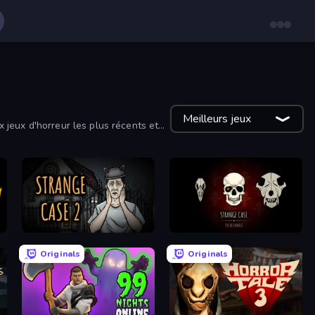
Meilleurs jeux
x jeux d'horreur les plus récents et
Escape Room: Strange Case 2
Room Escape: Strange Case
Originals
Originals