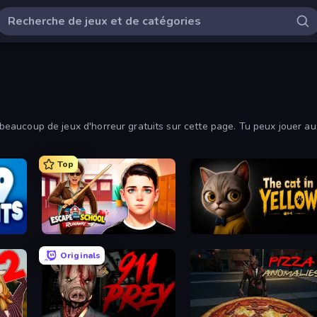
a beaucoup de jeux d'horreur gratuits sur cette page. Tu peux jouer au
er.
Top
Escape from School: Runaway
The Cat in Yellow
Originals