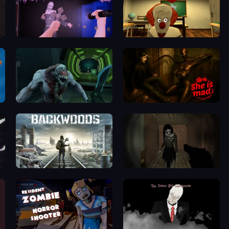
Haunted School 2
Death Attraction: Horror Game
Shoot Your Nightmare: Space Isolation
She is Mad
Backwoods
Slendrina Must Die: The Forest