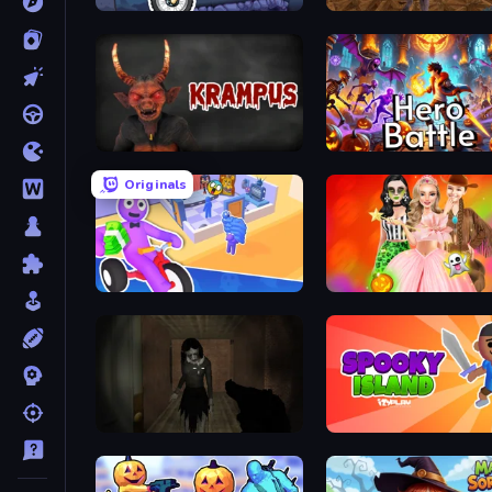
Moto X3M 6: Spooky Land
Krampus
Hero Battle - Fantasy Ar
Originals
Horror Room: Scary Hotel Tycoon
Iconic Halloween Costu
Slendrina Must Die: The Forest
Spooky Island