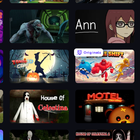
Halloween Merge
C-Virus Game: Outbreak
Shoot Your Nightmare: Space Isolation
Ann
Originals
Zombie Clash 3D: Halloween
Muscle Shift
azbear
House of Celestina
Bear Haven