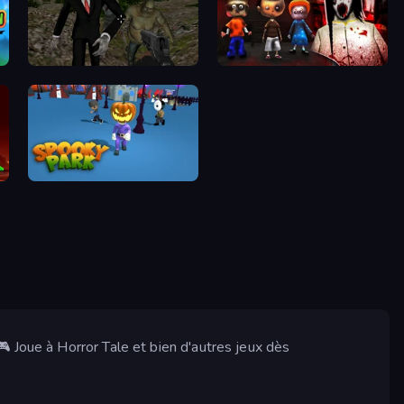
Shoot Your Nightmare: Halloween Special
House of Celestina: Chapter Two
Spooky Park
 Joue à Horror Tale et bien d'autres jeux dès