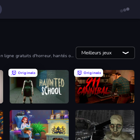
Meilleurs jeux
n ligne gratuits d'horreur, hantés ou
Originals
Originals
Haunted School
911: Cannibal