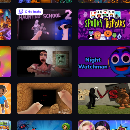
Creepy Granny Scream: Scary Freddy
FNaF Shooter
Pop! Pow! Witch Pong!
Originals
ena
Haunted School 2
Spooky Tripeaks
mes
Silent House
Night Watchman
Horror Nights Story
Slenderman VS Freddy The F