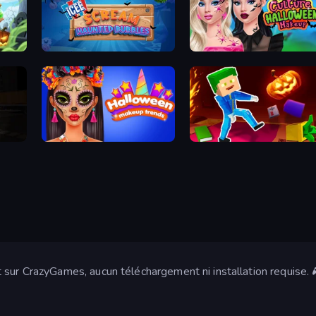
ICEE Scream: Haunted Bubbles
Pop Culture Halloween Makeup
Slenderman Must Die: Silent Streets
Halloween Makeup Trends
Balanced Running
sur CrazyGames, aucun téléchargement ni installation requise. 