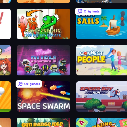
Top Pizza
Robot Dog City Simulator
Originals
Knock and Run: 100 Doors Escape
Tiny Sails
Wildlife Haven: Sandbox Safari
Music Rush
Connect People: State Contro
Originals
Space Swarm
Spider Boy Run