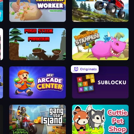
Hammer Worker
Offroad Climb 4x4
Pogo Stick Parkour: Rage Game
Rhino Rush Stampede
Originals
My Arcade Center
Sublocku