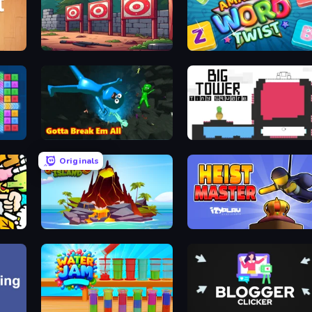
Gun Range Idle
Amazing Word Twist
locks
Bone Breaker Tycoon
Big Tower Tiny Square
Originals
Volcano Island
Heist Master