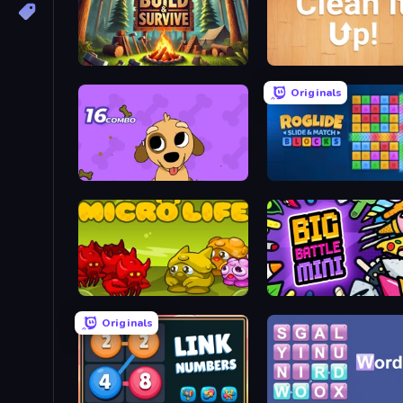
Build & Survive
Clean It Up! Demo
Originals
Good Doggo
Roglide: Slide & Match B
Microlife
Big Battle Mini
Originals