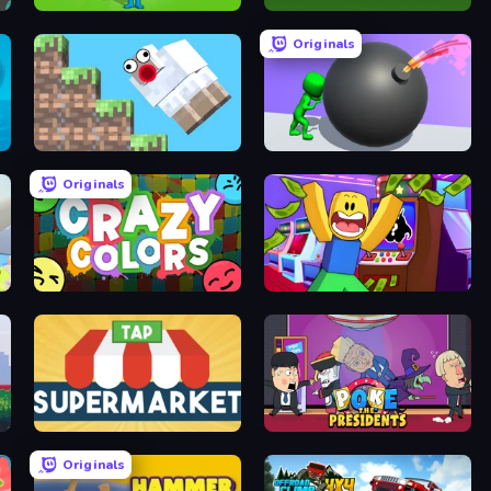
Build House Simulator
Word Scramble
Originals
Crazy Sheep
Bomb Roll
Originals
l
Crazy Colors
Robbie: Game Challenges
Tap Supermarket
Poke the Presidents
Originals