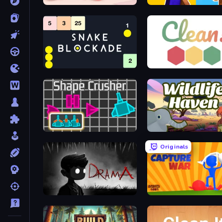
Mega Ragdoll Sandbox Simulator
NoobWars
Snake Blockade
Clean
Shape Crusher
Originals
DRAMA
Capture War