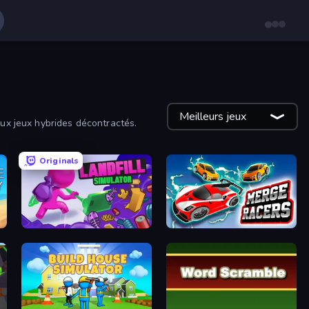
Meilleurs jeux
aux jeux hybrides décontractés.
Originals
Landfill Simulator
Merge Racers