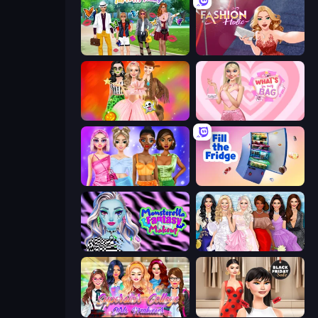
Superstar Family Dress Up
Fashion Holic
Iconic Halloween Costumes
What's In My Bag
Monochrome Looks
Fill The Fridge
Monsterella Fantasy Makeup
Model Dress Up Girl
Superstar College Girls Makeover
Shopaholic Black Friday