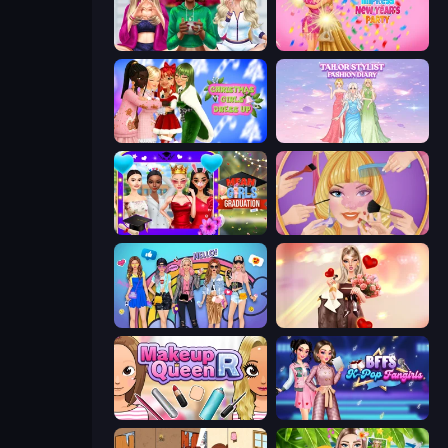
BFFs Luxury Loungewear
Dress To Impress: New Year's Party
Christmas Girls Dress Up
Tailor Stylist: Fashion Diary
Mean Girls Graduation Day
Extreme Makeover
College Girls Team Makeover
GRWM Date Night
Make Up Queen R
BFFs K-Pop Fangirls