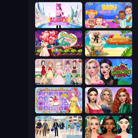
Lulu's Fashion World
Baby Dress Up
Harley Learns To Love
Summer Aesthetics
Anime Girls Dress Up Games
Pop Culture Halloween Makeup
Anime Princess Dress Up
Colored Denim Trends