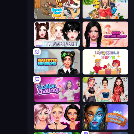
Knock Your Mind
Travel with Me: ASMR Edition
Live Avatar Maker: Girls
Wendy Soft Girl Makeup
Makeover Surgeons
Impossible Date
Fashion Challenge: Catwalk Run
Brat Girl Summer
New Year Makeup Trends
Avatar Make Up