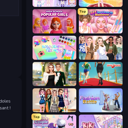
Idol Livestream: Fashion Game
Royal Glow Princess Makeover
Top
High School Popular Girls
BFF Makeover - Spa & Dress Up
Holographic Trends
Fashion Week 2025
Valentine's Day Proposal
Shoe Race
idoles
sant !
Back To School: Uniforms Edition
Fashion Battle
Top