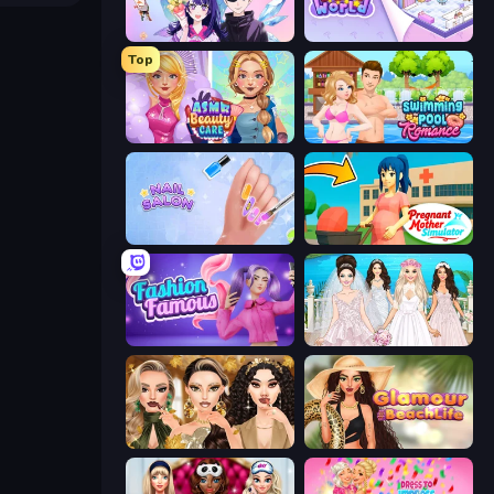
Anime Couple: Avatar Maker
KiKi World
Top
ASMR Beauty Care
Swimming Pool Romance
Nail Salon
Pregnant Mother Simulator
Fashion Famous
Model Wedding
Autumn Glam Gala
Glamour Beach Life