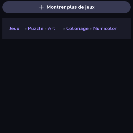
Montrer plus de jeux
Jeux
Puzzle
Art
Coloriage
Numicolor
»
»
»
»
Numicolor
Développeur
medoborodyj
Note
8,8
(
sur les 6 derniers mois
)
Date de sortie
avril 2026
Mis à jour le
août 2026
Moteur de jeu
HTML5
Plateformes
Navigateur (ordinateur de bureau,
mobile, tablette), Application
CrazyGames (iOS, Android)
Orientation
Portrait