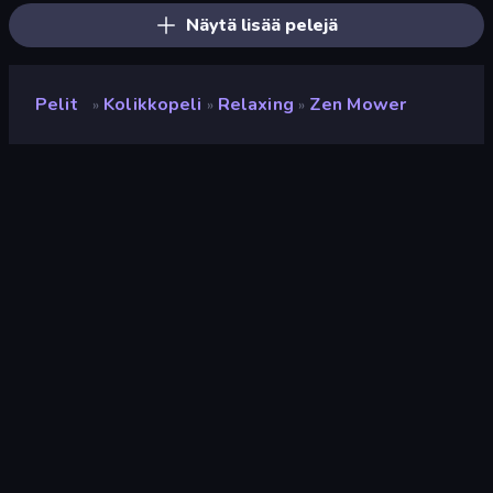
Näytä lisää pelejä
Pelit
Kolikkopeli
Relaxing
Zen Mower
»
»
»
Zen Mower
Kehittäjä
Dhruv Gondaliya
Luokitus
8,3
(
viimeisten 6 kuukauden perusteella
)
Julkaistu
toukokuu 2026
Viimeksi päivitetty
heinäkuu 2026
Pelimoottori
HTML5
Alustat
Selain (tietokone, mobiili,
tabletti), CrazyGames-
sovellus (iOS, Android)
Suunta
Maisema