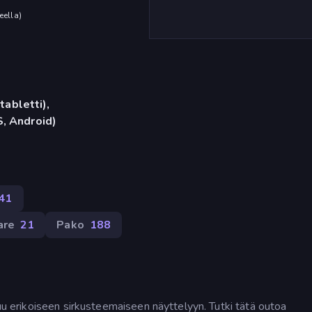
eella
)
tabletti),
, Android)
41
are
21
Pako
188
tuu erikoiseen sirkusteemaiseen näyttelyyn. Tutki tätä outoa