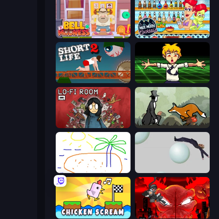
Bell Madness
Max Mixed Cocktails
Short Life 2
Chainsaw Dance
Lofi Room
The Illusionist's Dream
Skribbl.io
Bush Ragdoll
Chicken Scream
Madness Accelerant