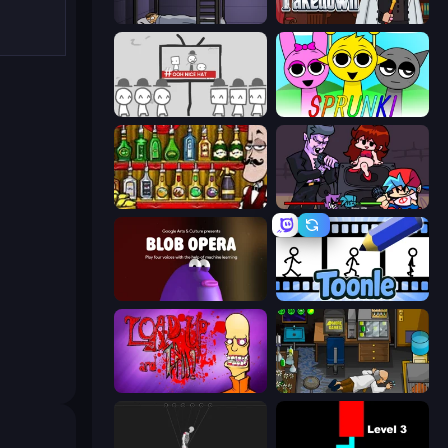
The Visitor
Mafia Takedown
We Become What We Behold
Sprunki
Bartender The Right Mix
Friday Night Funkin'
Blob Opera
Toonle
Load Up and Kill
Foreign Creature