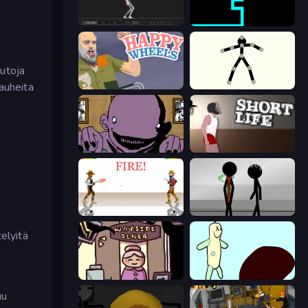
Skeleton Simulator
Scary Maze
outoja
auheita
Happy Wheels
Stick Animator
The Owner Is Dead
Short Life
Gunblood
Stick Figure Penalty 2
elyitä
Diner in the Storm
Doodieman Voodoo
uu