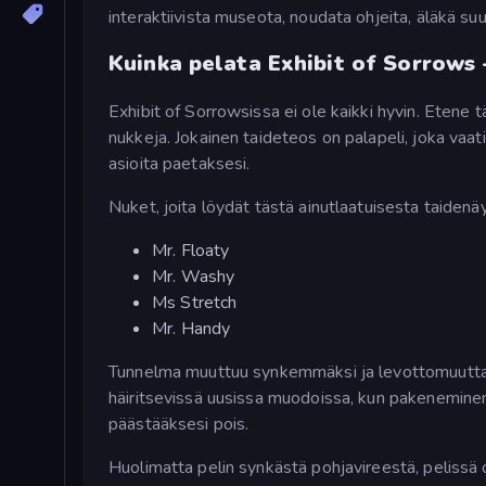
interaktiivista museota, noudata ohjeita, äläkä suu
Kuinka pelata Exhibit of Sorrows 
Exhibit of Sorrowsissa ei ole kaikki hyvin. Etene t
nukkeja. Jokainen taideteos on palapeli, joka vaa
asioita paetaksesi.
Nuket, joita löydät tästä ainutlaatuisesta taidenäy
Mr. Floaty
Mr. Washy
Ms Stretch
Mr. Handy
Tunnelma muuttuu synkemmäksi ja levottomuutta 
häiritsevissä uusissa muodoissa, kun pakeneminen 
päästääksesi pois.
Huolimatta pelin synkästä pohjavireestä, pelissä o