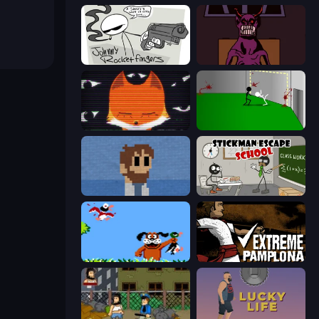
Johnny Rocketfingers
Owner is Dead 2
SYNTAXIA
Die In Style
One Chance
Stickman Escape School
Duck Hunt
Extreme Pamplona