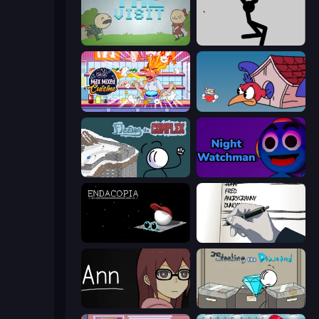
The Visit
Rag Doll
Max Mixed Cuisine
Cuphead
Fleeing the Complex
Night Watchman
Endacopia
Death Note Type
Ann
Stealing the Diamond