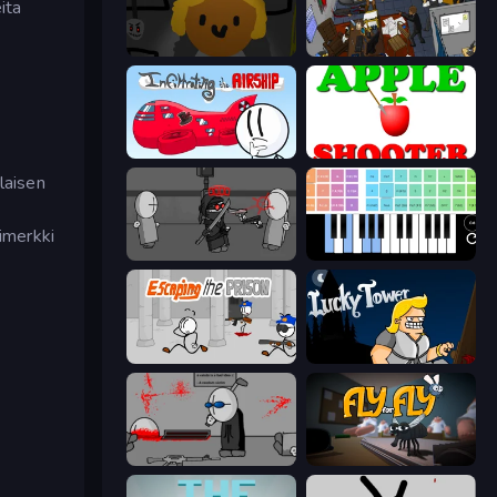
ita
Seven Days in Purgatory
Foreign Creature 2
Infiltrating the Airship
Apple Shooter
laisen
simerkki
Madness Project Nexus
Virtual Online Piano
Escaping the Prison
Lucky Tower
Madness Deathwish
Fly for Fly