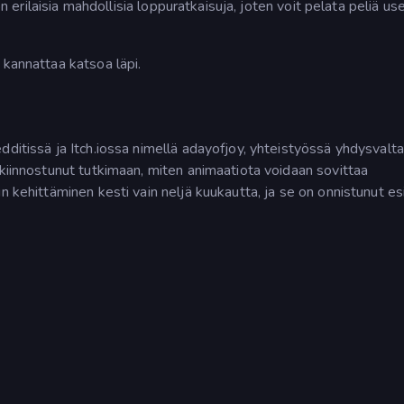
on erilaisia mahdollisia loppuratkaisuja, joten voit pelata peliä use
 kannattaa katsoa läpi.
dditissä ja Itch.iossa nimellä adayofjoy, yhteistyössä yhdysvalta
 kiinnostunut tutkimaan, miten animaatiota voidaan sovittaa
n kehittäminen kesti vain neljä kuukautta, ja se on onnistunut e