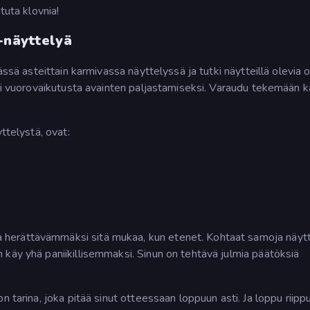
tuta klovnia!
-näyttelyä
ässä asteittain karmivassa näyttelyssä ja tutki näytteillä olevia 
tii vuorovaikutusta avainten paljastamiseksi. Varaudu tekemään k
ttelystä, ovat:
herättävämmäksi sitä mukaa, kun etenet. Kohtaat samoja näytt
käy yhä paniikillisemmaksi. Sinun on tehtävä julmia päätöksiä
n tarina, joka pitää sinut otteessaan loppuun asti. Ja loppu riipp