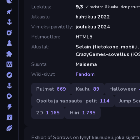
Luokitus
9,3
(
viimeisten 6 kuukauden perust
Julkaistu
huhtikuu 2022
Viimeksi päivitetty
joulukuu 2024
Pelimoottori
HTML5
Alustat
Selain (tietokone, mobiili, 
CrazyGames-sovellus (iOS
Suunta
Maisema
Wiki-sivut
Fandom
Pulmat
669
Kauhu
89
Halloween
Osoita ja napsauta -pelit
114
Jump Sc
2D
1 165
Hiiri
1 795
Exhibit of Sorrows on lyhyt kauhupeli, joka sijoit