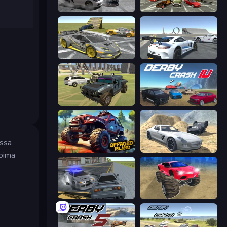
Gearshift One
Evolution Factor
Wrong Way
Crazy Stunt Cars Multiplayer
4x4 Offroader
Derby Crash 4
assa
Offroad Island
Derby Crash 2
koima
RCC City Racing
Monster Cars: Ultimate Simulator