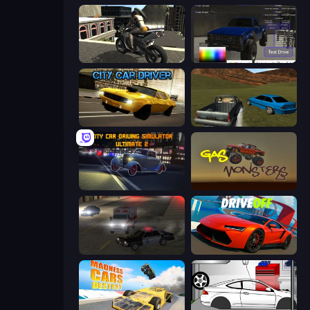
Stunt Mania 3D
Car Inspector: Truck
City Car Driver
RCC Stunt Cars
City Car Driving Simulator: Ultimate 2
Gas Monsters
City Car Driving Simulator 2
DriveOff