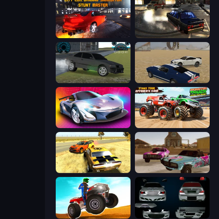
City Car Driving Simulator: Stunt
City Classic Car Driving: 131
Drift Runner 3D
Crazy Stunt Cars
Grand Cyber City
Monster Truck Demolition Derby
3D Car Simulator
Village Car Stunts
ATV Ultimate Offroad
Decorate My BMW M5