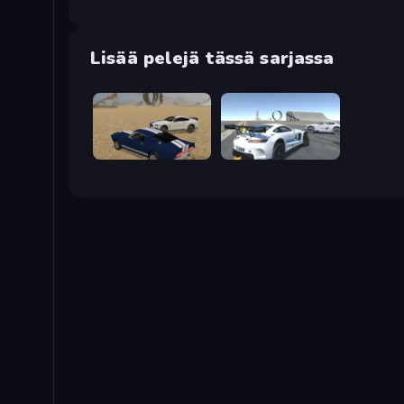
Lisää pelejä tässä sarjassa
Crazy Stunt Cars
Crazy Stunt Cars Multiplayer