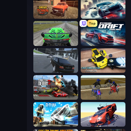
DriveTown
Xtreme City Drifting
Top
Speed Racing Pro 2
Xtreme DRIFT Racing
Transporter Hot Pursuit
Car Simulator: Crash City
Demolition Derby 2
Crazy Moto Stunts
Real Drift World
Hyper Cars Ramp Crash