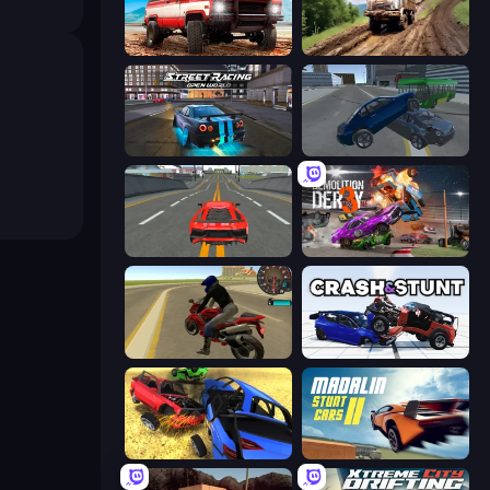
Offroad Masters Challenge
Hill Travel 3D
Street Racing: Open World
Offroader V6
Modern Car Racing 2
Demolition Derby 3
Moto Rider 3D
Crash & Stunt
Car Crash Simulator Royale
Madalin Stunt Cars 2