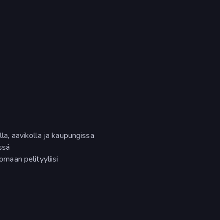
lla, aavikolla ja kaupungissa
ssä
aan pelityyliisi