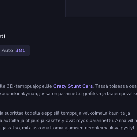
et)
Auto
381
elle 3D-temppuajopelille
Crazy Stunt Cars
. Tässä toisessa os
 kaupunkinäkymää, jossa on parannettu grafiikka ja laajempi vali
ja suorittaa todella eeppisiä temppuja valikoimalla kauniita ja
lla autoilla ja ohjaus ja käsittely ovat myös parannettu. Anna villin
ssä ja katso, mitä uskomattomia ajamisen neronleimauksia pystyt