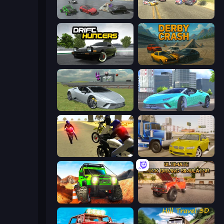
Derby Crash 5
Derby Crash 3
Drift Hunters
Derby Crash
Sports Cars Driver
Real City Driver
3D Moto Simulator 2
Crazy Car Stunts
Offroad Life 3D
Ultimate Truck Driving Simulator 2020