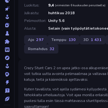
Luokitus
9,4
(
viimeisten 6 kuukauden perusteella
)
Julkaistu
huhtikuu 2018
Pelimoottori
Unity 5.6
Alusta
Selain (vain työpöytätietokone
Ajo
297
Temppu
130
3D
1 431
Romahdus
32
Crazy Stunt Cars 2 on upea jatko-osa alkuperäis
voit tutkia uutta avointa pelimaailmaa ja valtavaa
katuja, teitä ja käännöksiä ajettavaksi.
Kuten tavallista, voit ajella sydämesi kyllyydestä 
tehokkaita urheiluautoja. Voit ajaa monilla erilaisi
puolesi tulla esiin tässä mahtavassa stunttipeli
saavuttamaan!