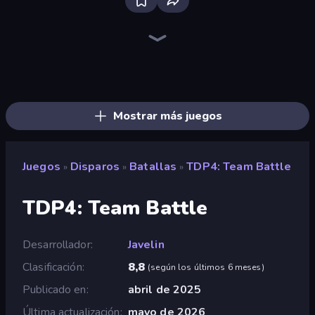
Bloxd.io
Ragdoll Archers
EvoWars.io
Veck.io
Piece of Cake: Merge and Bake
Racing Limits
Traffic Rider
Solitario Chino
Screw Out: Bolts and Nuts
Words of Wonders
Piles of Mahjong
Designville: Merge & Design
Miniblox
Space Waves
Stickman Clash
SkillWarz
Fortzone Battle Royale
Arrow Escape
Mostrar más juegos
Juegos
Disparos
Batallas
TDP4: Team Battle
»
»
»
TDP4: Team Battle
Desarrollador
Javelin
Clasificación
8,8
(
según los últimos 6 meses
)
Publicado en
abril de 2025
Última actualización
mayo de 2026