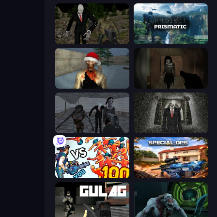
Shoot Your Nightmare: Halloween Special
Project Prismatic
Monster Christmas Terror
Slendrina Must Die: The Forest
Slendrina Must Die: The School
Slenderman Must Die: Underground Bunker
Horde Killer: You vs 100
Special Ops: GO