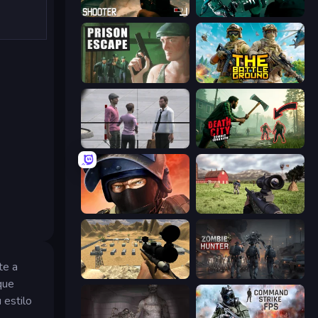
BodyCamera Shooter
Take Actions
Prison Escape
The Battleground
Sniper Assassin - Government Agent
Death City Zombie Invasion
Bullet Force
Dead Zed
te a
Ghost Sniper
Zombie Hunter
que
 estilo