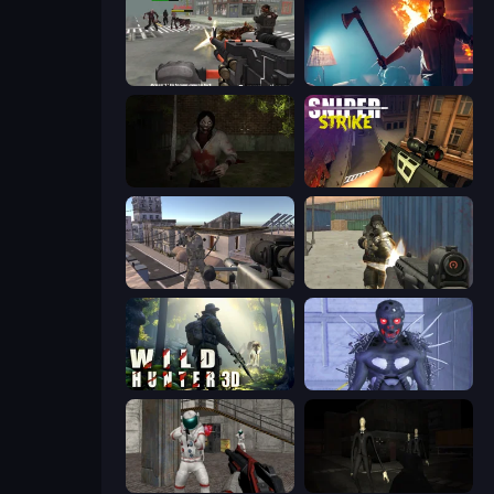
Masked Forces: Zombie Survival
You Are Being Watched
Jeff's Revenge
Sniper Strike
Mad Boss
Masked Forces
Wild Hunter 3D
Deep Space Horror: Outpost
Battle Area
Slenderman Must Die: Silent Streets