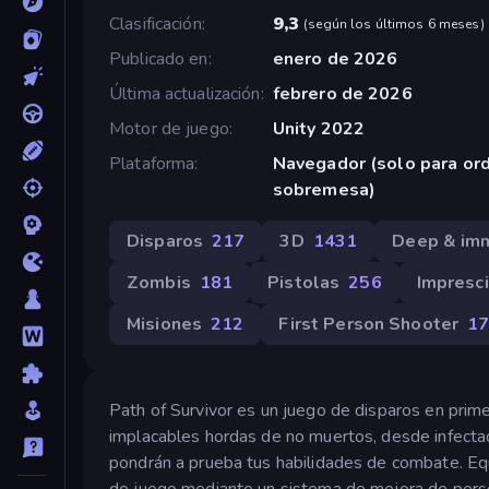
Clasificación
9,3
(
según los últimos 6 meses
)
Publicado en
enero de 2026
Última actualización
febrero de 2026
Motor de juego
Unity 2022
Plataforma
Navegador (solo para or
sobremesa)
Disparos
217
3D
1431
Deep & im
Zombis
181
Pistolas
256
Impresc
Misiones
212
First Person Shooter
1
Path of Survivor es un juego de disparos en prim
implacables hordas de no muertos, desde infect
pondrán a prueba tus habilidades de combate. Equí
de juego mediante un sistema de mejora de perso