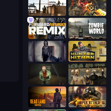
Lethal Sniper 3D: Army Soldier
Cemetery Warrior 4
Forward Assault Remix
Zombie World
Slendrina Must Die: The Cellar
Hunter Hitman
Shoot Your Nightmare: The Beginning
Zombie Survival Ultimate
Dead Land: Survival
Sniper Attack 3D: Shooting War