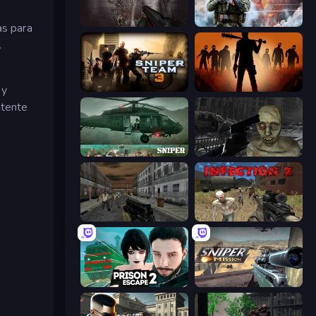
Portal Of Doom: Undead Rising
Command Strike FPS
as para
.
 y
Sniper Team 3
Deads on the Road
ntente
SNIPER
C-Virus Game: Outbreak
Silent Insanity Psychological Trauma
Infection Z
Prison Escape 2
Sniper Mission