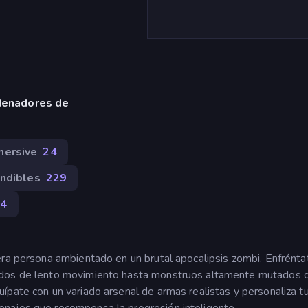
denadores de
mersive
24
indibles
229
74
era persona ambientado en un brutal apocalipsis zombi. Enfrénta
ados de lento movimiento hasta monstruos altamente mutados 
pate con un variado arsenal de armas realistas y personaliza tu
najes que recompensa la progresión inteligente.