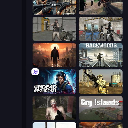
Sure Shot
Sudden Attack
Warfare Area
Bullet Fury 2
Attack of the Dead
Backwoods
Undead Broadcast
Mountain Operation
Zombie Mayhem Online
Cry Islands