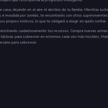
casa, dejando en el aire el destino de tu familia. Mientras luch
s e invadida por zombis, te encontrarás con otros supervivientes
s propios motivos, lo que te obligará a elegir en quién confiar.
ministrando cuidadosamente tus recursos. Compra nuevas armas
 tácticas para sobrevivir en entornos cada vez más hostiles. Ma
esario para sobrevivir.