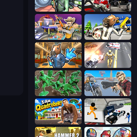
Bank Robbery
Grand Action Simulator: New York
Casino Robbery
Bank Robbery: Escape
Bank Robbery 2
Super Crime Steel War Hero
Soldiers - Capture and Control!
Shoot and Drive
I Am Quadrober!
Stickman Prison: Counter Assault