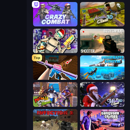
Crazy Combat
Airport Clash 3D
Cyberpunk: Corporation
BodyCamera Shooter
Top
KS Z
Underwater Survival: Deep Dive
Ninja Clash Heroes
Winter Clash 3D