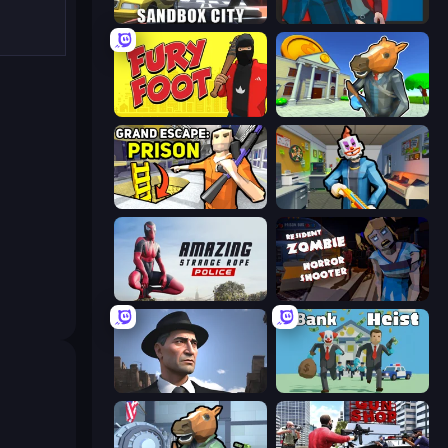
Sandbox City
Max vs Gangsters
Fury Foot
Bank Robbery 3
Grand Escape: Prison
Save the Hostages
Amazing Strange Rope Police
Resident Zombies: Horror Shooter
Downtown 1930s Mafia
Bank Heist