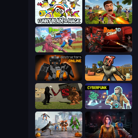
Funny Blade & Magic
Redcoats.io
Farm Clash 3D
Rocket Clash 3D
Destructors Online
Zombie Arena
Slenderman VS Freddy The Fazbear
Cyberpunk: Resistance
Flying Bat Robot Car Transform Game
Survival Zone Zombie Outbreak