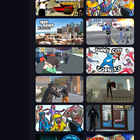
Hammer 2
Zombies Shooter: Part 2
Mad Town Andreas: Mafia Storie
Amazing Crime Strange Stickman
Pixel Stories 2: Night of Payoff
Funny City: Gopniks
Gangsters Squad
The Superman - Theme is Aliens
Zombies Shooter
Crime City Robbery Thief Games