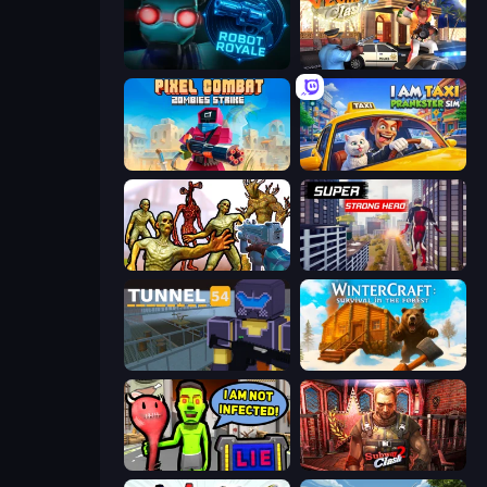
Online Robot Royale
Vegas Clash 3D
Pixel Combat: Zombies Strike
I Am Taxi Prankster Sim
Monster Shooter Apocalypse
Super Strong Hero
Tunnel 54
WinterCraft: Survival in the Forest
I Am Not Infected!
Subway Clash 2