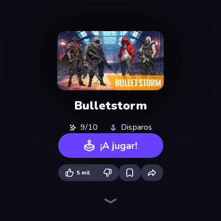
Bulletstorm
9/10
Disparos
¡A jugar!
5 mil