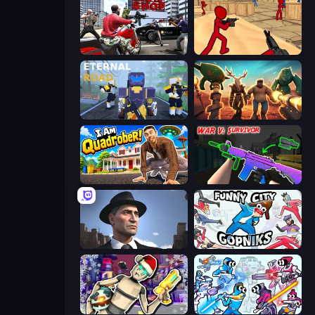
Grand Action Simulator: New York
Stickman Counter Terror Strike
Eternal Road
Horde Crusher
I Am Quadrober!
War V: Survivor
Downtown 1930s Mafia
Funny City: Gopniks
Cyberpunk: Corporation
Space Wars Battleground