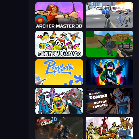
Archer Master 3D: Castle Defense
Amazing Crime Strange Stickman
Funny Blade & Magic
Crazy Pixel Apocalypse
Paintball King
Block Contra: Clutch Strike
Zombies Shooter
Resident Zombies: Horror Shooter