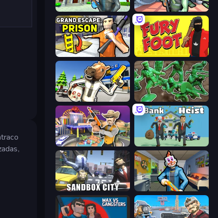
Bank Robbery 3
Bank Robbery
Grand Escape: Prison
Fury Foot
Bank Robbery: Escape
Soldiers - Capture and Control!
atraco
Casino Robbery
Bank Heist
zadas,
Sandbox City
Save the Hostages