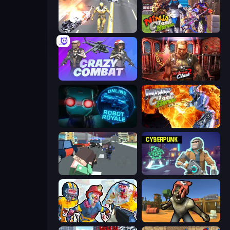
Super Crime Steel War Hero
Ninja Clash Heroes
Crazy Combat
Subway Clash 2
Online Robot Royale
Moon Clash Heroes
Pixel Stories 2: Night of Payoff
Cyberpunk: Resistance
Zombies Shooter: Part 2
Zombie Arena