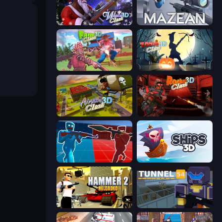
Winter Clash 3D
Mazean
Farm Clash 3D
Zombie Clash 3D: Halloween
Airport Clash 3D
Rocket Clash 3D
Battle of the Soldiers: Red vs Blue
Ships 3D
Hammer 2
Tunnel 54