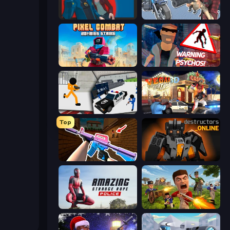
Max vs Gangsters
Shoot and Drive
Pixel Combat: Zombies Strike
City of Psychos
Stickman Prison: Counter Assault
Vegas Clash 3D
Top
KS Z
Destructors Online
Amazing Strange Rope Police
Redcoats.io