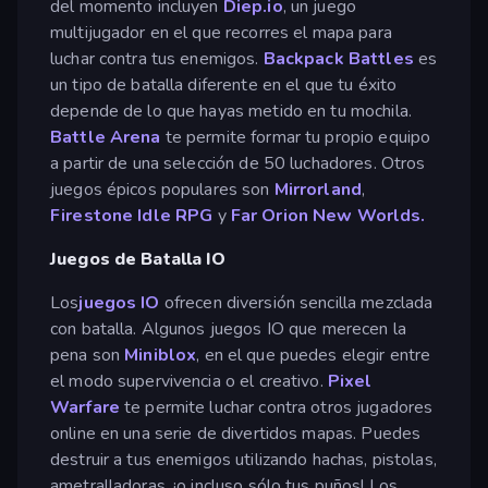
del momento incluyen
Diep.io
, un juego
multijugador en el que recorres el mapa para
luchar contra tus enemigos.
Backpack Battles
es
un tipo de batalla diferente en el que tu éxito
depende de lo que hayas metido en tu mochila.
Battle Arena
te permite formar tu propio equipo
a partir de una selección de 50 luchadores. Otros
juegos épicos populares son
Mirrorland
,
Firestone Idle RPG
y
Far Orion New Worlds.
Juegos de Batalla IO
Los
juegos IO
ofrecen diversión sencilla mezclada
con batalla. Algunos juegos IO que merecen la
pena son
Miniblox
, en el que puedes elegir entre
el modo supervivencia o el creativo.
Pixel
Warfare
te permite luchar contra otros jugadores
online en una serie de divertidos mapas. Puedes
destruir a tus enemigos utilizando hachas, pistolas,
ametralladoras, ¡o incluso sólo tus puños! Los