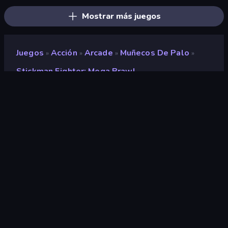
Mostrar más juegos
Juegos
Acción
Arcade
Muñecos De Palo
»
»
»
»
Stickman Fighter: Mega Brawl
Stickman Fighter: Mega
Brawl
Desarrollador
Playtouch
Clasificación
9,2
(
según los últimos 6 meses
)
Publicado en
agosto de 2020
Motor de juego
Externally hosted (iframe)
Plataformas
Navegador (escritorio, móvil,
tableta), Aplicación CrazyGames