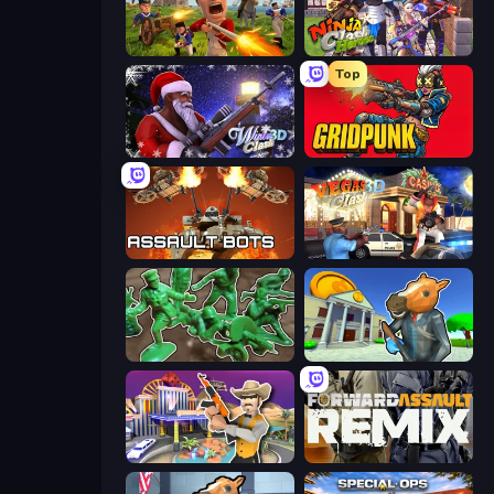
Redcoats.io
Ninja Clash Heroes
Top
Winter Clash 3D
Gridpunk - 3v3 Battle Royale
Assault Bots
Vegas Clash 3D
Soldiers - Capture and Control!
Bank Robbery 3
Casino Robbery
Forward Assault Remix