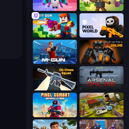
Chicken CS
Pixel Shooter
Bit Gun.io
Pixel World
Muscle Gun.IO
Destructors Online
CS: Chaos Squad
Arsenal Online
Pixel Combat: Zombies Strike
Airport Clash 3D