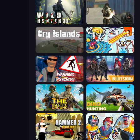
Wild Hunter 3D
Masked Forces
Cry Islands
Toilets Worms Shooter
City of Psychos
Bulletstorm
The Battleground
Dino Hunting Jurassic World
Hammer 2
Zombies Shooter: Part 2