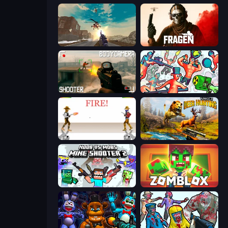
Grandfather Road Chase: Shooter
Fragen
BodyCamera Shooter
Funny Shooter 2
Gunblood
Jungle Deer Hunting
Mine Shooter 2: Noob vs Mobs
Zomblox