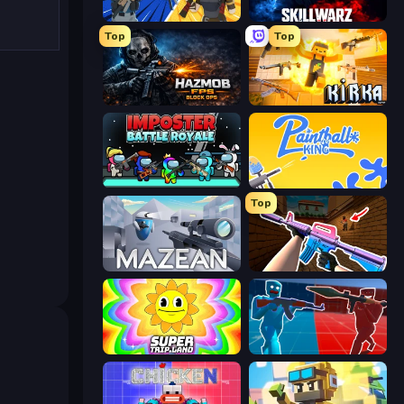
BuildNow GG
SkillWarz
Top
Top
Hazmob FPS: Online Shooter
Kirka.io
Imposter Battle Royale
Paintball King
Top
Mazean
KS Z
SuperTrip.Land
Battle of the Soldiers: Red vs Blue