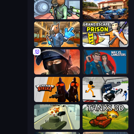
Bank Robbery
Special Ops: GO
Bank Robbery 2
Grand Escape: Prison
Bullet Force
Max vs Gangsters
Chicken Strike
Stickman Prison: Counter Assault
Secret Agent James
Tanks 3D