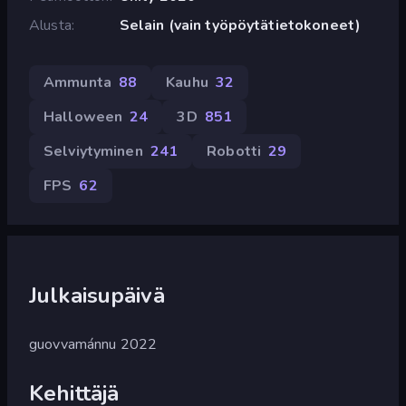
Alusta
Selain (vain työpöytätietokoneet)
Ammunta
88
Kauhu
32
Halloween
24
3D
851
Selviytyminen
241
Robotti
29
FPS
62
Julkaisupäivä
guovvamánnu 2022
Kehittäjä