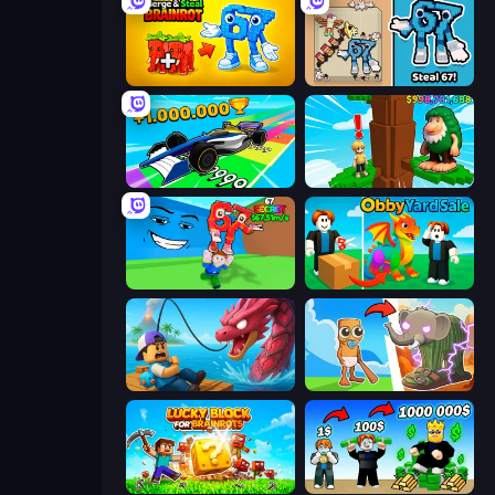
Merge & Steal Brainrot
67 Steal a Brainrot Game
Obby Car Challenge: Drive
Steal Beanstalk for Brainrots
Escape Tsunami for Brainrots!
Obby Yard Sale
Fish It Now
Brainrot Evolution
Lucky Blocks for Brainrots
Obby Tycoon Build the City