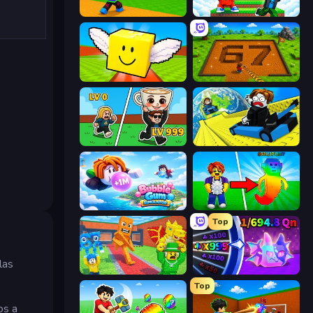
Throw a Lucky Block
Run and Jump for Brainrot
Lucky Brainrot Blocks Online
Obby: Dig Brainrots
Brainrot Arena Online
Cart Ride Danger Mount
Bubble Gum Simulator
Collect Brainrot Egg
Top
las
Catch Brainrots From Bosses
Meeland.io
Top
os a