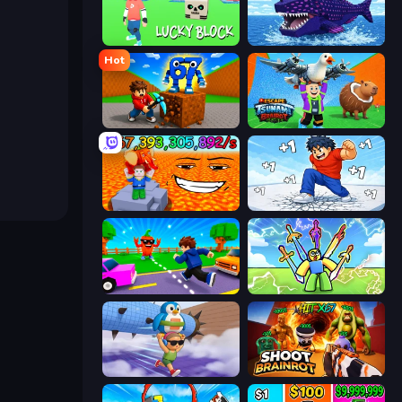
Lucky Block
Obby Fish Challenge: Ride
Hot
Obby: Break Rocks For Brainrots
Escape Tsunami Brainrot
Escape Lava for Brainrots!
Break a Skyscraper
Robby: Cross the Road for Brainrot
Obby vs Brainrot
BrainZombie Log Escape
Shoot Brainrot