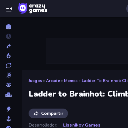
Juegos
»
Arcade
»
Memes
»
Ladder To Brainhot: Cl
Ladder to Brainhot: Clim
Compartir
Desarrollador
Lissnikov Games