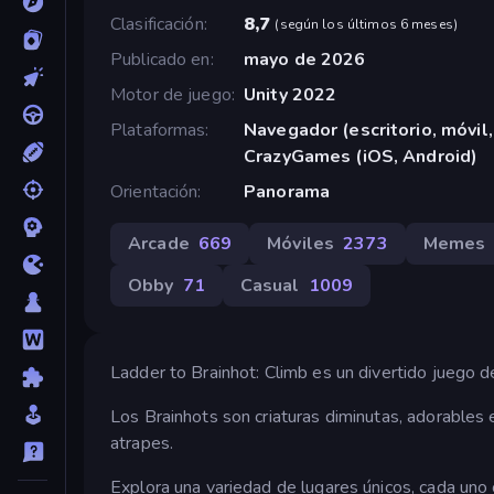
Clasificación
8,7
(
según los últimos 6 meses
)
Publicado en
mayo de 2026
Motor de juego
Unity 2022
Plataformas
Navegador (escritorio, móvil,
CrazyGames (iOS, Android)
Orientación
Panorama
Arcade
669
Móviles
2373
Memes
Obby
71
Casual
1009
Ladder to Brainhot: Climb es un divertido juego 
Los Brainhots son criaturas diminutas, adorables 
atrapes.
Explora una variedad de lugares únicos, cada uno 