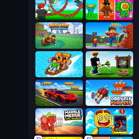
Build a Rollercoaster: Simulator
Obby Brainrot Merge
Brainrot Tower Defence
Obby: +1 Click Wall Breaker
Float for Brainrots
Dig and Descend: Obby Mine
Obby: +1 Speed Car Escape
Obby Fly For Pets
Marble Merge: Steal Brainrot Game
Obby Cards: The Legend Hunt