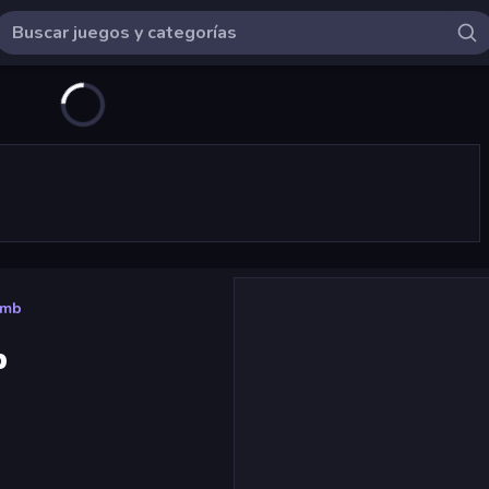
imb
b