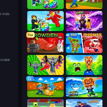
Break a Lucky Egg Brainrots
Baseball For Brainrot
se más
Break a Lucky Blocks with Brainrots
Obby - BrainWave
Top
Grow A Garden | Growden.io
Plants vs Brain Zombies
escalar
Obby: Gym Simulator, Escape
Save Memerots: Acid Lava lake
Escape Cave For Brainrot
Obby Escape from Tsunami Brainrot