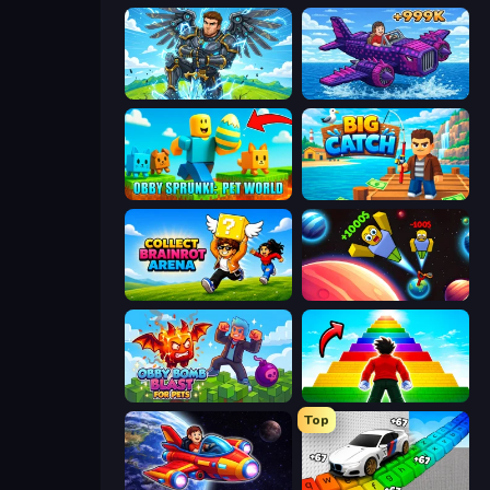
Obby: Pull a Sword
Obby Plane Power Challenge: Fly
Obby Sprunki: Pet World
Big Catch
Collect Brainrot Arena
Obby: +1 to Spaceflight Altitude
Obby Bomb Blast For Pets
Obby Highest Jump Ever
Top