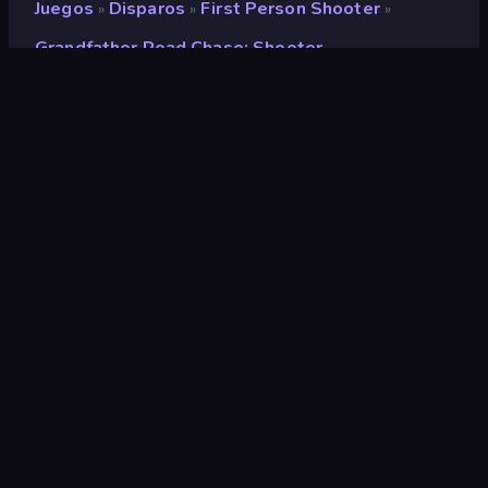
Juegos
Disparos
First Person Shooter
»
»
»
Grandfather Road Chase: Shooter
Grandfather Road Chase:
Shooter
Desarrollador
Square Dino
Clasificación
8,6
(
según los últimos 6 meses
)
Publicado en
junio de 2024
Última actualización
marzo de 2026
Motor de juego
Unity 6
Plataformas
Navegador (escritorio, móvil,
tableta), Aplicación
CrazyGames (iOS, Android)
Orientación
Horizontal / Vertical