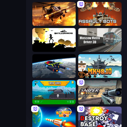
Heli Military Base
Assault Bots
Battlecruisers
Moscow Metro Driver 3D
Flying Wings HoverCraft
Mk48.io
Tanks 2D: Tank Wars
Sniper Mission