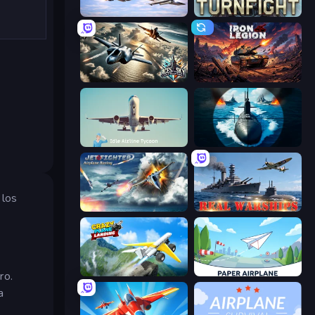
Fighter Aircraft Pilot
Turnfight
Aces of the Sky: Epic Dogfights
Iron Legion
Idle Airline Tycoon
Ships Battlefield 3D
 los
Jet Fighter Airplane Racing
Real Warships
Crazy Plane Landing
Paper Airplane
ro.
a