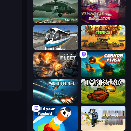
SNIPER
Flying Car Simulator
Tram Simulator
Call of Tanks
Battle Fleet World
Cannon Clash
Netquel
Tanks 3D
Build your Rocket
Mortar Squad