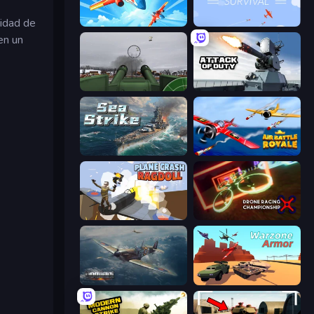
ridad de
Pilot Royale: Battlegrounds
Airplane Survival
en un
Flakmeister
Attack of Duty
Sea Strike
Air Battle Royale: Sky Blitz
Plane Crash Ragdoll Simulator
Drone Racing Championship
Dogfight
Warzone Armor