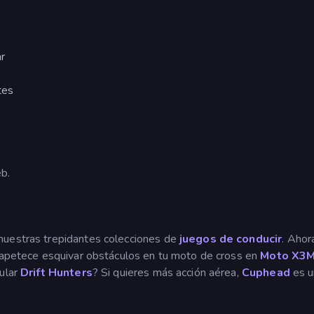
r
tes
b.
nuestras trepidantes colecciones de
juegos de conducir
. Ahor
e apetece esquivar obstáculos en tu moto de cross en
Moto X3
pular
Drift Hunters
? Si quieres más acción aérea,
Cuphead
es u