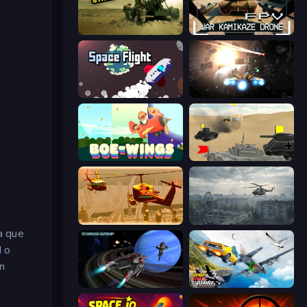
Modern Cannon Strike
FPV War Kamikaze Drone
Space Flight
Space Battle
Boe Wings
Tanks Battlefield: Desert
Seek and Destroy
Free Rally: Pripyat
a que
M
o
n
Starbase Gunship
Jump Into The Plane