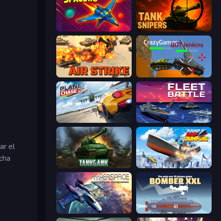
Space.io
Tank Snipers
Air Strike
Plated Glory
Plane Chase
Fleet Battle
ar el
echa
Tankgank
Ship Ramp Jumping
Hyperspace: Quantum Fracture
Bomber XXL