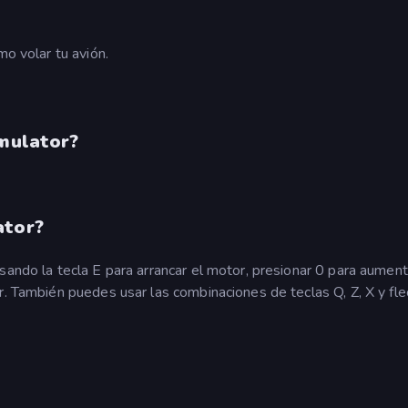
mo volar tu avión.
imulator?
ator?
sando la tecla E para arrancar el motor, presionar 0 para aument
r. También puedes usar las combinaciones de teclas Q, Z, X y fl