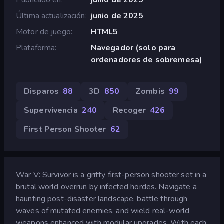
Última actualización
junio de 2025
Motor de juego
HTML5
Plataforma
Navegador (solo para
ordenadores de sobremesa)
Disparos
88
3D
850
Zombis
99
Supervivencia
240
Recoger
426
First Person Shooter
62
War V: Survivor is a gritty first-person shooter set in a
brutal world overrun by infected hordes. Navigate a
haunting post-disaster landscape, battle through
waves of mutated enemies, and wield real-world
weapons enhanced with modular upgrades. With each